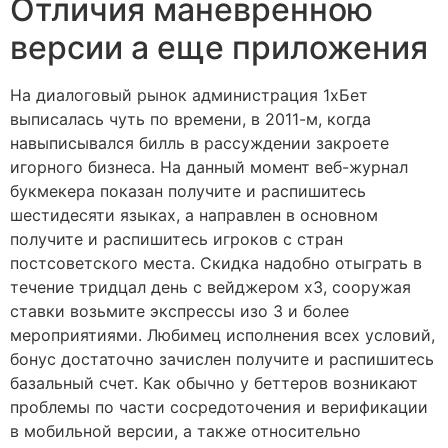
Отличия маневренною
версии а еще приложения
На диалоговый рынок администрация 1хБет
выписалась чуть по времени, в 2011-м, когда
навыписывался билль в рассуждении закроете
игорного бизнеса. На данный момент веб-журнал
букмекера показан получите и распишитесь
шестидесяти языках, а направлен в основном
получите и распишитесь игроков с стран
постсоветского места. Скидка надобно отыграть в
течение тридцал день с вейджером x3, сооружая
ставки возьмите экспрессы изо 3 и более
мероприятиями. Любимец исполнения всех условий,
бонус достаточно зачислен получите и распишитесь
базальный счет. Как обычно у беттеров возникают
проблемы по части сосредоточения и верификации
в мобильной версии, а также относительно