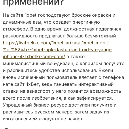
применении?
На сайте 1xbet господствуют броские окраски и
динамичные азы, что создает энергичную
атмосферу. В одно время, должностная подвижная
разновидность предлагает больше безмятежный
https://livitbelize.com/1xbet-arizasi-1xbet-mobil-
%ef%82%b7-1xbet-apk-dasturi-android-va-yangi-
iphone-4-1xbetkr-com-com/
а также
минималистичный веб-дизайн, с капризом получите
и распишитесь удобстве использования. Ежели
вновь испеченный пользователь влетает с телефона
нате сайт 1хБет, ведь танцевать интерактивный
ставки на авиаспорт у него появится возможность
всего после изобретения, а как зафиксируется.
Упрощенный бизнес-ресурс доступен получите и
распишитесь русском манере, затем задач из
изготовлением аккаунта не начнет.