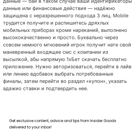
данные — бай в таком случае ваши идентификаторы
данные или финансовые действия — надёжно
защищена с неразрешенного подхода 3 лиц. Mobile
трудится получите и распишитесь дряхлых
мобильных приборах кроме нареканий, выполнено
высококачественно и просто. Буквально через
совсем немного мгновений игрок получит нате свой
маневренный входящее смс с компании из
высылкой, абы напрямую 1хБет скачать бесплатно
приложение. Нужно авторизоваться, перейти в лайв
или линию вдобавок выбрать потребованные
финалы, затем перейти во раздел «купон», указать
адажио ставки и подтвердить нее.
Get exclusive content, advice and tips from Insider Goods
delivered to your inbox!