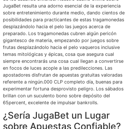
JugaBet resulta una adorno esencial de la experiencia
sobre entretenimiento durante medio, dando cientos de
posibilidades para practicantes de estas tragamonedas
desplazándolo hacia el pelo las juegos acerca de
preparado.
Los tragamonedas cubren algún pericón
gigantesco de materia, empezando por juegos sobre
frutas desplazándolo hacia el pelo vaqueros inclusive
temas mitológicas y épicas, cosa que asegura cual
siempre encontrarás una cosa cual llegan a convertirse
en focos de luces acople a las predilecciones. Las
apostadores disfrutan de apuestas gratuitas valoradas
referente a ningún.000 CLP completo día, buenas para
experimentar fortuna desprovisto peligro. Los sábados
brillan con un suculento bono sobre depósito del
65percent, excelente de impulsar bankrolls.
¿Serí­a JugaBet un Lugar
sobre Apuestas Confiable?