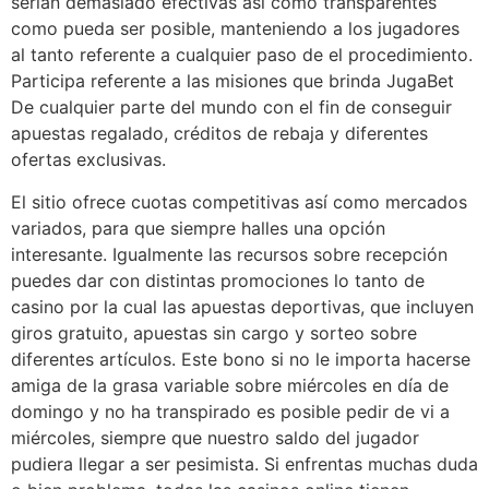
serían demasiado efectivas así­ como transparentes
como pueda ser posible, manteniendo a los jugadores
al tanto referente a cualquier paso de el procedimiento.
Participa referente a las misiones que brinda JugaBet
De cualquier parte del mundo con el fin de conseguir
apuestas regalado, créditos de rebaja y diferentes
ofertas exclusivas.
El sitio ofrece cuotas competitivas así­ como mercados
variados, para que siempre halles una opción
interesante. Igualmente las recursos sobre recepción
puedes dar con distintas promociones lo tanto de
casino por la cual las apuestas deportivas, que incluyen
giros gratuito, apuestas sin cargo y sorteo sobre
diferentes artículos. Este bono si no le importa hacerse
amiga de la grasa variable sobre miércoles en dí­a de
domingo y no ha transpirado es posible pedir de vi a
miércoles, siempre que nuestro saldo del jugador
pudiera llegar a ser pesimista. Si enfrentas muchas duda