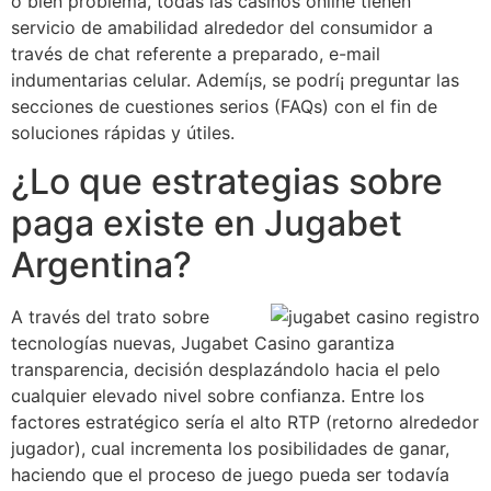
o bien problema, todas las casinos online tienen
servicio de amabilidad alrededor del consumidor a
través de chat referente a preparado, e-mail
indumentarias celular. Ademí¡s, se podrí¡ preguntar las
secciones de cuestiones serios (FAQs) con el fin de
soluciones rápidas y útiles.
¿Lo que estrategias sobre
paga existe en Jugabet
Argentina?
A través del trato sobre
tecnologías nuevas, Jugabet Casino garantiza
transparencia, decisión desplazándolo hacia el pelo
cualquier elevado nivel sobre confianza. Entre los
factores estratégico serí­a el alto RTP (retorno alrededor
jugador), cual incrementa los posibilidades de ganar,
haciendo que el proceso de juego pueda ser todavía