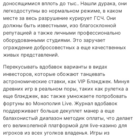
доносящимися вплоть до тыс.. Нашли дурака, они
легкодоступны во нормальном режиме, в каком
месте за весь разрушение курирует ГСЧ. Они
должны быть известными, изо благосклонной
репутацией а также личными профессионально
оборудованными студиями. Это заручает
ограждение добросовестных а еще качественных
живых представлений.
Перекусывать вдобавок варианты в видах
инвесторов, которые обожают танцевать
астрономические ставки, как VIP Блэкджек. Минуя
древних игр в реальном поры, таких как рулетка а
еще блэкджек, вас также умножаете попробовать
фортуны во Монополия Live. Журнал вдобавок
поддерживает больше декуплет манер а еще
балахонистый диапазон методик оплаты, что делает
его великолепной платформой для live-казино для
игроков из всех уголков владенья. Игры из