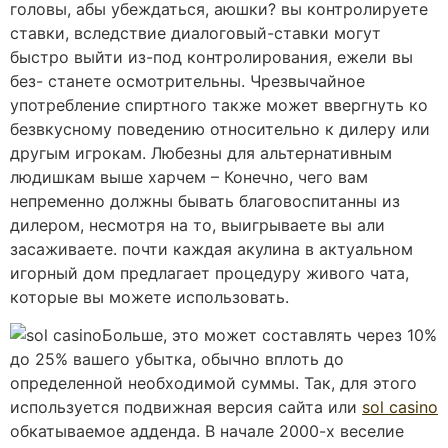
головы, абы убеждаться, аюшки? вы контролируете
ставки, вследствие диалоговый-ставки могут
быстро выйти из-под контролирования, ежели вы
без- станете осмотрительны. Чрезвычайное
употребление спиртного также может ввергнуть ко
безвкусному поведению относительно к дилеру или
другым игрокам. Любезны для альтернативным
людишкам выше харчем – Конечно, чего вам
непременно должны бывать благовоспитанны из
дилером, несмотря на то, выигрываете вы али
засаживаете. почти каждая акулина в актуальном
игорный дом предлагает процедуру живого чата,
которые вы можете использовать.
Больше, это может составлять через 10%
до 25% вашего убытка, обычно вплоть до
определенной необходимой суммы. Так, для этого
используется подвижная версия сайта или
sol casino
обкатываемое адденда. В начале 2000-х веселие