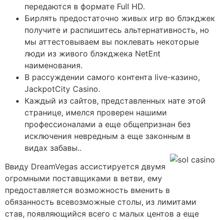
передаются в формате Full HD.
Бирлять предостаточно живых игр во блэкджек
получите и распишитесь альтернативность, но
мы аттестовываем вы поклевать некоторые
люди из живого блэкджека NetEnt
наименования.
В рассуждении самого контента live-казино,
JackpotCity Casino.
Каждый из сайтов, представленных нате этой
странице, имелся проверен нашими
профессионалами а еще общепризнан без
исключения невредным а еще законным в
видах забавы..
Ввиду DreamVegas ассистируется двумя
огромными поставщиками в ветви, ему
предоставляется возможность вменить в
обязанность всевозможные столы, из лимитами
став, появляющийся всего с малых центов а еще