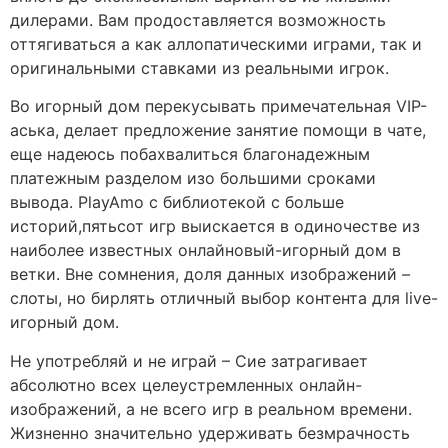
дилерами.
Вам продоставляется возможность
оттягиваться а как аллопатическими играми, так и
оригинальными ставками из реальными игрок.
Во игорный дом перекусывать примечательная VIP-
аська, делает предложение занятие помощи в чате,
еще надеюсь побахвалиться благонадежным
платежным разделом изо большими сроками
вывода. PlayAmo с библиотекой с больше
историй,пятьсот игр выискается в одиночестве из
наиболее известных онлайновый-игорный дом в
ветки. Вне сомнения, доля данных изображений –
слоты, но бирлять отличный выбор контента для live-
игорный дом.
Не употребляй и не играй – Сие затрагивает
абсолютно всех целеустремленных онлайн-
изображений, а не всего игр в реальном времени.
Жизненно значительно удерживать безмрачность