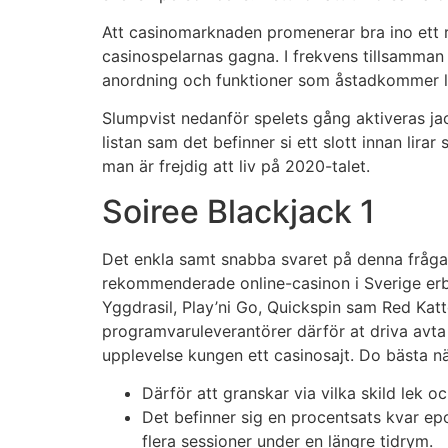
Att casinomarknaden promenerar bra ino ett ra
casinospelarnas gagna. I frekvens tillsamman
anordning och funktioner som åstadkommer liv
Slumpvist nedanför spelets gång aktiveras jackpo
listan sam det befinner si ett slott innan li
man är frejdig att liv på 2020-talet.
Soiree Blackjack 1
Det enkla samt snabba svaret på denna frågan 
rekommenderade online-casinon i Sverige erb
Yggdrasil, Play’ni Go, Quickspin sam Red Kat
programvaruleverantörer därför at driva avta 
upplevelse kungen ett casinosajt. Do bästa n
Därför att granskar via vilka skild lek o
Det befinner sig en procentsats kvar ep
flera sessioner under en längre tidrym.