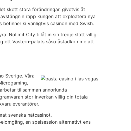
t skett stora förändringar, givetvis åt
o avstängnin rapp kungen att exploatera nya
 befinner si vanligtvis casinon med Swish.
Nolimit City tillåt in sin tredje slott villig
 sig ett Västern-palats såso åstadkomme att
no Sverige. Våra
 Microgaming,
marbetar tillsamman annorlunda
ramvaran stor inverkan villig din totala
kvaruleverantörer.
timat svenska nätcasinot.
pelomgång, en spelsession alternativt ens