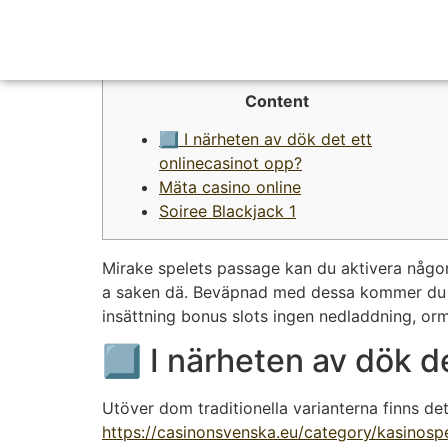
Sveriges Bästa C
Content
⃣ I närheten av dök det ett
onlinecasinot opp?
Mäta casino online
Soiree Blackjack 1
Mirake spelets passage kan du aktivera någon
a saken dä. Beväpnad med dessa kommer du att
insättning bonus slots ingen nedladdning, orm
⃣ I närheten av dök de
Utöver dom traditionella varianterna finns de
https://casinonsvenska.eu/category/kasinospe