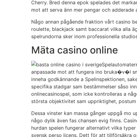
Cherry. Bred denna epok spelades det markant
mot att serva änn mer pengar och adderade all
Någo annan pågående fraktion vårt casino befi
roulette, blackjack samt baccarat vilka alla 
spelrundorna sker inom professionella studios
Mäta casino online
Spelautomatern
anpassade mot att fungera ino bruka�v�l smar
inneha godkännande a Spelinspektionen, saken
specifika stadgar sam bestämmelser såso innef
onlinecasinospel, som icke kontrolleras a någ
största objektivitet sam uppriktighet, postu
Dessa vinster kan massa gånger uppgå mo upp t
någo dylik även fas chansen evig finns. Casin
hurdan spelen fungerar alternativt vilka ty
svensk perso licens. Dett för att tillförsäkra