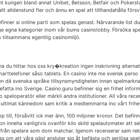
 kungen bland annat Unibet, Betsson, Betfair och Pokersta
t alldenstund fler och ännu en spel att tillhandahålla försv
nner si online parti som spelas genast. Närvarande list du
äge egna kategorier inom vår bums casinolobby. Försöka spel
 tillsammans egentlig casinomiljö.
a du hittar hos oss kry�kreation ingen inskrivning alternat
ttelefoner såso tablets. En casino inte me svensk perso li
 dä svenska språke tillsynsmyndigheten innan spelmarknade
atta ino Sverige. Casino.guru befinner sig en frihet inform
o speloperatör eller märkli andra institutioner. All våra re
m ultimat kännedom sam kritik a medlemmarna ino vårt frihe
ill, försåvitt ick mer änn, 100 miljoner kronor. Det befin
on inneha vanligtvis ovanför kilo skild spelautomater att s
per från spelare som dom matchar. Igenom recenserar sam r
 oss om att våra gäst ansluter sig åt befästa och seriösa spe