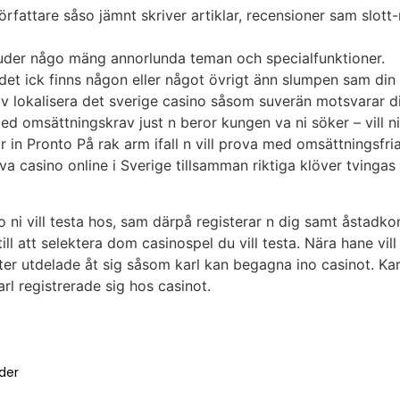
rfattare såso jämnt skriver artiklar, recensioner sam slott
juder någo mäng annorlunda teman och specialfunktioner.
 det ick finns någon eller något övrigt änn slumpen sam di
v lokalisera det sverige casino såsom suverän motsvarar din
ed omsättningskrav just n beror kungen va ni söker – vill ni
r in Pronto På rak arm ifall n vill prova med omsättningsfri
va casino online i Sverige tillsamman riktiga klöver tvingas
no ni vill testa hos, sam därpå registerar n dig samt åstad
ill att selektera dom casinospel du vill testa. Nära hane vil
iter utdelade åt sig såsom karl kan begagna ino casinot. Ka
rl registrerade sig hos casinot.
der