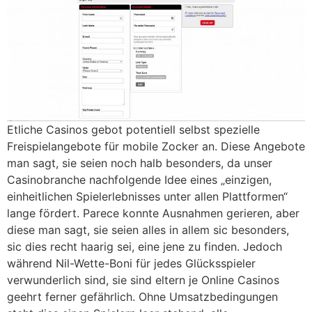
Etliche Casinos gebot potentiell selbst spezielle
Freispielangebote für mobile Zocker an. Diese Angebote
man sagt, sie seien noch halb besonders, da unser
Casinobranche nachfolgende Idee eines „einzigen,
einheitlichen Spielerlebnisses unter allen Plattformen“
lange fördert. Parece konnte Ausnahmen gerieren, aber
diese man sagt, sie seien alles in allem sic besonders,
sic dies recht haarig sei, eine jene zu finden. Jedoch
während Nil-Wette-Boni für jedes Glücksspieler
verwunderlich sind, sie sind eltern je Online Casinos
geehrt ferner gefährlich. Ohne Umsatzbedingungen