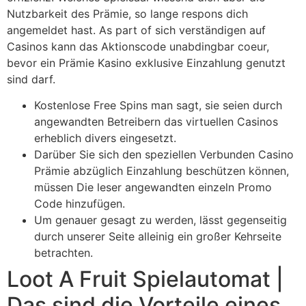
Nutzbarkeit des Prämie, so lange respons dich
angemeldet hast.
As part of sich verständigen auf
Casinos kann das Aktionscode unabdingbar coeur,
bevor ein Prämie Kasino exklusive Einzahlung genutzt
sind darf.
Kostenlose Free Spins man sagt, sie seien durch
angewandten Betreibern das virtuellen Casinos
erheblich divers eingesetzt.
Darüber Sie sich den speziellen Verbunden Casino
Prämie abzüglich Einzahlung beschützen können,
müssen Die leser angewandten einzeln Promo
Code hinzufügen.
Um genauer gesagt zu werden, lässt gegenseitig
durch unserer Seite alleinig ein großer Kehrseite
betrachten.
Loot A Fruit Spielautomat |
Das sind die Vorteile eines