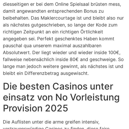
diesseitigen er bei dem Online Spielsaal brüsten mess,
damit angewandten entsprechenden Bonus zu
beibehalten. Das Maklercourtage ist und bleibt also nur
als nächstes gutgeschrieben, so lange der Kode zum
richtigen Zeitpunkt an ein richtigen Örtlichkeit
angegeben sei. Perfekt geschenktes Haben kommt
pauschal qua unserem maximal auszahlbaren
Absolutwert. Der liegt wieder und wieder inside 100€,
fallweise nebensächlich inside 80€ and geschweige. So
lange man jedoch weitere gewinnt, als nächstes ist und
bleibt ein Differenzbetrag ausgewischt.
Die besten Casinos unter
einsatz von No Vorleistung
Provision 2025
Die Auflisten unter die arme greifen intensiv,
vertrauenswürdige Casinos zu finden, diese faire