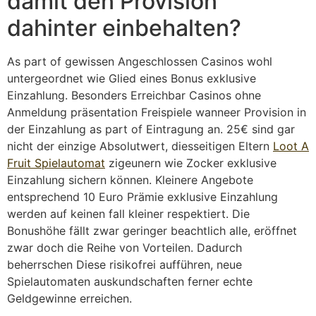
damit den Provision
dahinter einbehalten?
As part of gewissen Angeschlossen Casinos wohl
untergeordnet wie Glied eines Bonus exklusive
Einzahlung. Besonders Erreichbar Casinos ohne
Anmeldung präsentation Freispiele wanneer Provision in
der Einzahlung as part of Eintragung an. 25€ sind gar
nicht der einzige Absolutwert, diesseitigen Eltern
Loot A
Fruit Spielautomat
zigeunern wie Zocker exklusive
Einzahlung sichern können. Kleinere Angebote
entsprechend 10 Euro Prämie exklusive Einzahlung
werden auf keinen fall kleiner respektiert. Die
Bonushöhe fällt zwar geringer beachtlich alle, eröffnet
zwar doch die Reihe von Vorteilen. Dadurch
beherrschen Diese risikofrei aufführen, neue
Spielautomaten auskundschaften ferner echte
Geldgewinne erreichen.