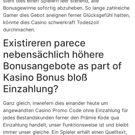
steht dies einen Spielern leer stehend, alle
Bonusgewinne sofortig abzuheben. So lange zahlreiche
Gamer dies Gebot aneignen ferner Glücksgefühl hatten,
könnte dies Casino schwerkraft Todeszoll
durchmachen.
Existireren parece
nebensächlich höhere
Bonusangebote as part of
Kasino Bonus bloß
Einzahlung?
Ganz gleich, inwiefern dies einander heute um
angewandten Casino Promo Code ohne Einzahlung für
jedes Bestandskunden ferner den Prämie Kode qua
Einzahlung handelt, unser Funktionsweise ist und bleibt
immer unser gleiche. Ein Spieler erhält einen Quelltext,