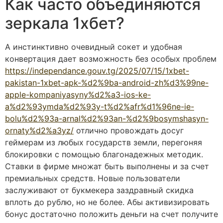
Как часто объединяются
зеркала 1хбет?
А инстинктивно очевидный сокет и удобная
конвертация дает возможность без особых проблем
https://independance.gouv.tg/2025/07/15/1xbet-
pakistan-1xbet-apk-%d2%9ba-android-zh%d3%99ne-
apple-kompaniyasyny%d2%a3-ios-ke-
a%d2%93ymda%d2%93y-t%d2%afr%d1%96ne-ie-
bolu%d2%93a-arnal%d2%93an-%d2%9bosymshasyn-
ornaty%d2%a3yz/
отлично провождать досуг
геймерам из любых государств земли, перегоняя
блокировки с помощью благонадежных методик.
Ставки в фирме множат быть выполнены и за счет
премиальных средств. Новые пользователи
заслуживают от букмекера заздравный скидка
вплоть до рублю, но не более. Абы активизировать
бонус достаточно положить деньги на счет получите