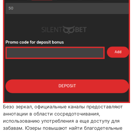
Безо зеркал, официальные каналы предоставляют
аннотации в области сосредоточивания,
использованию употребления а еще доступу для
забавам. Юзеры повышают найти благодетельные