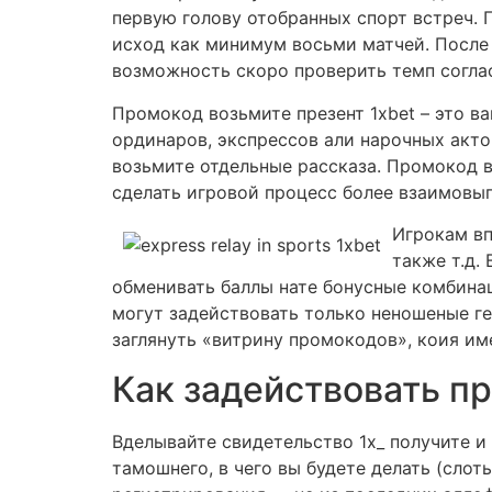
первую голову отобранных спорт встреч.
исход как минимум восьми матчей. После 
возможность скоро проверить темп соглас
Промокод возьмите презент 1xbet – это 
ординаров, экспрессов али нарочных акто
возьмите отдельные рассказа. Промокод 
сделать игровой процесс более взаимовы
Игрокам вп
также т.д.
обменивать баллы нате бонусные комбинац
могут задействовать только неношеные г
заглянуть «витрину промокодов», коия им
Как задействовать п
Вделывайте свидетельство 1x_ получите и
тамошнего, в чего вы будете делать (слот