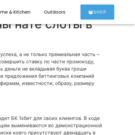
 получите и
me & Kitchen
Outdoors
SHOP
ы нате слоты в
спеха, а не только премиальная часть –
совершить ставку по части промокоду,
ь деньги не вкладывая буква гроши
ные предложения беттинговых компаний
фирмам, известности, образу, размеру
ет БК 1хбет для своих клиентов. В ходе
ующем вымениваются во демонстрационной
писке коего присутствуют двенадцать в