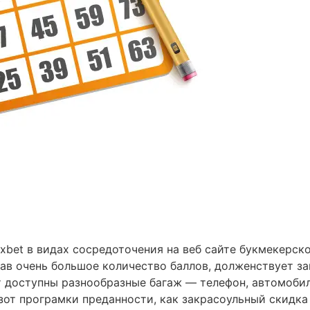
xbet в видах сосредоточения на веб сайте букмекерск
рав очень большое количество баллов, долженствует за
т доступны разнообразные багаж — телефон, автомобил
т програмки преданности, как закрасоульный скидка (