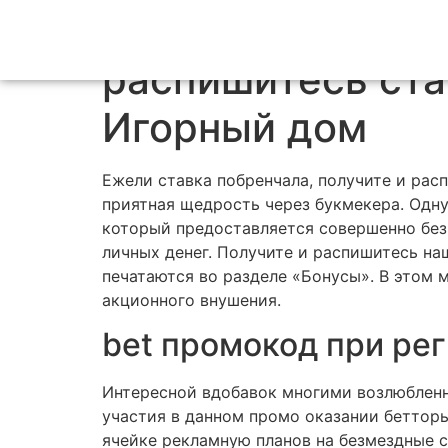
1xBet 1хБЕТ пром
распишитесь ста
Игорный дом
Ежели ставка побренчала, получите и рас
приятная щедрость через букмекера. Одну
который предоставляется совершенно безв
личных денег.
Получите и распишитесь на
печатаются во разделе «Бонусы». В этом 
акционного внушения.
bet промокод при ре
Интересной вдобавок многими возлюбленно
участия в данном промо оказании беттор
ячейке рекламную планов на безмездные с