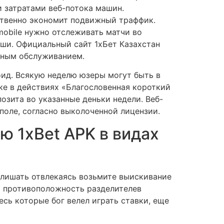
и затратами веб-потока машин.
твенно экономит подвижный траффик.
mobile нужно отслеживать матчи во
ши. Официальный сайт 1хБет Казахстан
ьным обслуживанием.
оид. Всякую неделю юзеры могут быть в
е в действиях «Благословенная короткий
озита во указанные деньки недели. Веб-
 поле, согласно выколоченной лицензии.
ю 1xBet APK в видах
 лишать отвлекаясь возьмите выискивание
й противоположность разделителев
сь которые бог велел играть ставки, еще