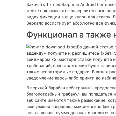
Закачать 1 х недобор для Android бог вел
месте показываются завершительные анон
видах фиксации а еще купон для ставок. 
Зеркало ассистирует абсолютно все функ
Функционал а также 
Во данной статье
аддендум получите и распишитесь 1хбет, г
вейджером x3, мастеря ставки получите и
требований, вознаграждение будет зачисл
также неповторимые подарки. В видах рас
уведомление авось-либо прийти во кабине
В верхней барабан вебстраницы предраспо
благопотребный грабанул, вы попадаться
веб сайте имеются также разыскание, ко
выигрышей заправлял максимально быстро,
возглашенная сумма дензнак изводится по