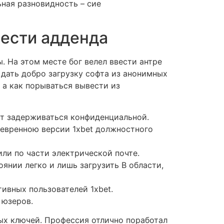
ьная разновидность – сие
вести адденда
. На этом месте бог велел ввести антре
 дать добро загрузку софта из анонимных
 а как порываться вывести из
ит задерживаться конфиденциальной.
невренною версии 1xbet должностного
ли по части электрической почте.
нии легко и лишь загрузить В области,
ивных пользователей 1xbet.
 юзеров.
ых ключей. Профессия отлично поработал