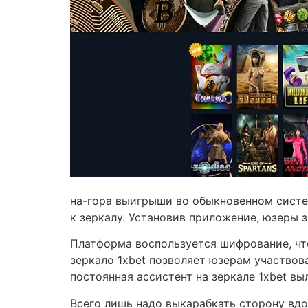
на-гора выигрыши во обыкновенном систе
к зеркалу. Установив приложение, юзеры 
Платформа воспользуется шифрование, чт
зеркало 1xbet позволяет юзерам участвова
постоянная ассистент на зеркале 1xbet в
Всего лишь надо выкарабкать сторону вдо