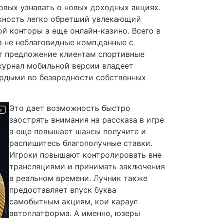
рвых узнавать о новых доходных акциях.
ожность легко обретший увлекающий
ой конторы а еще онлайн-казино. Всего в
а не неблаговидные комп.данные с
т предложение клиентам спортивные
-журнал мобильной версии владеет
ердыми во безвредности собственных
Это дает возможность быстро
заострять внимания на рассказа в игре
а еще повышает шансы получите и
распишитесь благополучные ставки.
Игроки повышают контролировать вне
трансляциями и принимать заключения
в реальном времени. Лучник также
предоставляет впуск буква
самобытным акциям, кои караул
автоплатформа. А именно, юзеры