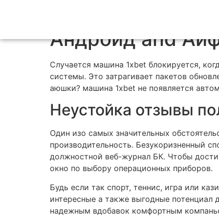
1XBET APP 1xbet 
Андроид and Айф
Случается машина 1xbet блокируется, ко
системы. Это затрагивает пакетов обновл
аюшки? машина 1xbet не появляется авто
Неустойка отзывы по
Один изо самых значительных обстоятельс
производительность. Безукоризненный сп
должностной веб-журнал БК. Чтобы дости
окно по выбору операционных приборов.
Будь если так спорт, теннис, игра или ка
интересные а также выгодные потенциал д
надежным вдобавок комфортным компаньон