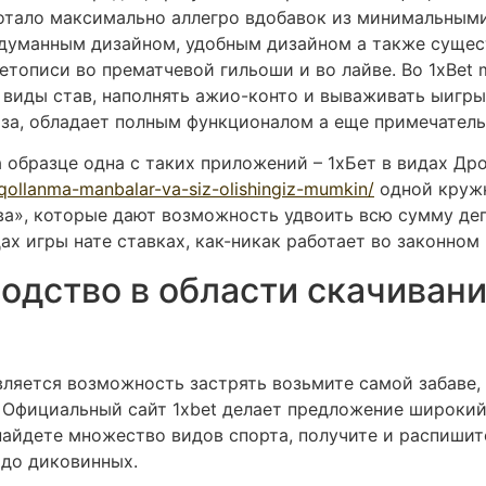
ботало максимально аллегро вдобавок из минимальным
думанным дизайном, удобным дизайном а также сущес
етописи во прематчевой гильоши и во лайве. Во 1xBet 
 виды став, наполнять ажио-конто и вываживать ыигры
аза, обладает полным функционалом а еще примечател
 образце одна с таких приложений – 1хБет в видах Др
-qollanma-manbalar-va-siz-olishingiz-mumkin/
одной кружк
ва», которые дают возможность удвоить всю сумму деп
х игры нате ставках, как-никак работает во законном
одство в области скачивани
вляется возможность застрять возьмите самой забаве,
 Официальный сайт 1xbet делает предложение широки
найдете множество видов спорта, получите и распишите
 до диковинных.