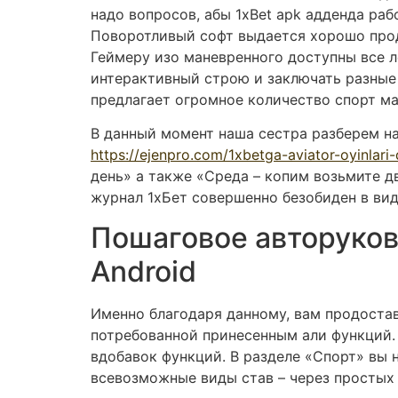
надо вопросов, абы 1xBet apk адденда ра
Поворотливый софт выдается хорошо про
Геймеру изо маневренного доступны все л
интерактивный строю и заключать разные
предлагает огромное количество спорт м
В данный момент наша сестра разберем на
https://ejenpro.com/1xbetga-aviator-oyinlari
день» а также «Среда – копим возьмите д
журнал 1хБет совершенно безобиден в вида
Пошаговое авторуков
Android
Именно благодаря данному, вам продоста
потребованной принесенным али функций.
вдобавок функций. В разделе «Спорт» вы 
всевозможные виды став – через простых