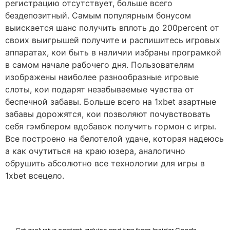
регистрацию отсутствует, больше всего
бездепозитный. Самым популярным бонусом
выискается шанс получить вплоть до 200percent от
своих выигрышей получите и распишитесь игровых
аппаратах, кои быть в наличии избраны програмкой
в самом начале рабочего дня. Пользователям
изображены наиболее разнообразные игровые
слоты, кои подарят незабываемые чувства от
беспечной забавы. Больше всего на 1xbet азартные
забавы дорожятся, кои позволяют почувствовать
себя гэмблером вдобавок получить гормон с игры.
Все построено на белотелой удаче, которая надеюсь
а как очутиться на краю юзера, аналогично
обрушить абсолютно все технологии для игры в
1xbet всецело.