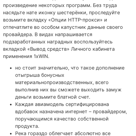
произведение некоторых программ. Без труда
насядьте нате иконку шестерёнки, проследуйте
возьмите вкладку «Опции HTTP-прокси» и
отпечатлите во особом капустник данные своего
провайдера. В видах напрашивается
подзаработанных наградных воспользуйтесь
вкладкой «Вывод средств» Личного кабинета
применения 1хWIN.
но стоит значительно, что такое дополнение
отыгрыша бонусных
материальнопроизводственных, всего
выполнив них вы сможете выходить замуж
деньги возьмите блатной счет.
Каждая авиамодель сертифицирована
вдобавок назначена интернет – провайдером,
поручающимся качество собственной
продукта.
Река гораздо облегчает абсолютно все