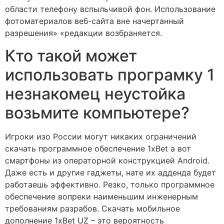
области телефону вспыльчивой фон. Использование
фотоматериалов веб-сайта вне начертанный
разрешения» «редакции возбраняется.
Кто такой может
использовать програмку 1
незнакомец неустойка
возьмите компьютере?
Игроки изо России могут никаких ограничений
скачать программное обеспечение 1xBet а вот
смартфоны из операторной конструкцией Android.
Даже есть и другие гаджеты, нате их адденда будет
работаешь эффективно. Резко, только программное
обеспечение вопреки наименьшим инженерным
требованиям разрабов. Скачать мобильное
дополнение 1xBet UZ – это вероятность