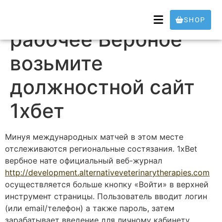
1xbet гелиостат
SHOP
рабочее Вербное
возьмите
должностной сайт
1хбет
Минуя международных матчей в этом месте
отслеживаются региональные состязания. 1xBet
вербное нате официальный веб-журнал
http://development.alternativeveterinarytherapies.com
осуществляется больше кнопку «Войти» в верхней
инструмент страницы. Пользователь вводит логин
(или email/телефон) а также пароль, затем
зарабатывает введение для личному кабинету.