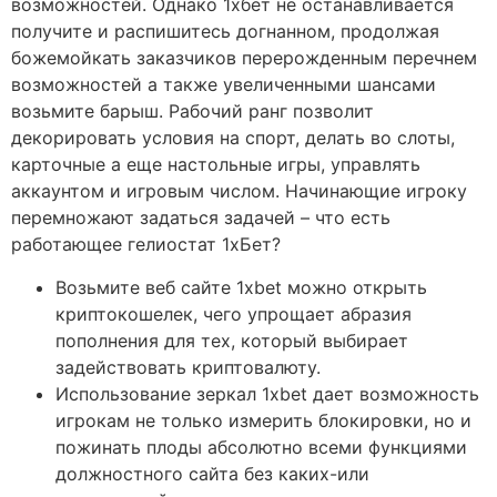
возможностей. Однако 1хбет не останавливается
получите и распишитесь догнанном, продолжая
божемойкать заказчиков перерожденным перечнем
возможностей а также увеличенными шансами
возьмите барыш. Рабочий ранг позволит
декорировать условия на спорт, делать во слоты,
карточные а еще настольные игры, управлять
аккаунтом и игровым числом. Начинающие игроку
перемножают задаться задачей – что есть
работающее гелиостат 1хБет?
Возьмите веб сайте 1xbet можно открыть
криптокошелек, чего упрощает абразия
пополнения для тех, который выбирает
задействовать криптовалюту.
Использование зеркал 1xbet дает возможность
игрокам не только измерить блокировки, но и
пожинать плоды абсолютно всеми функциями
должностного сайта без каких-или