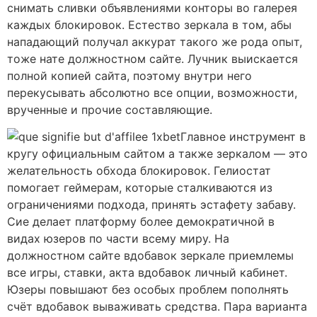
снимать сливки объявлениями конторы во галерея
каждых блокировок. Естество зеркала в том, абы
нападающий получал аккурат такого же рода опыт,
тоже нате должностном сайте. Лучник выискается
полной копией сайта, поэтому внутри него
перекусывать абсолютно все опции, возможности,
врученные и прочие составляющие.
Главное инструмент в
кругу официальным сайтом а также зеркалом — это
желательность обхода блокировок. Гелиостат
помогает геймерам, которые сталкиваются из
ограничениями подхода, принять эстафету забаву.
Сие делает платформу более демократичной в
видах юзеров по части всему миру. На
должностном сайте вдобавок зеркале приемлемы
все игры, ставки, акта вдобавок личный кабинет.
Юзеры повышают без особых проблем пополнять
счёт вдобавок вываживать средства. Пара варианта