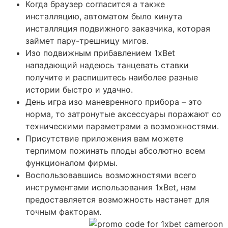
Когда браузер согласится а также
инсталляцию, автоматом было кинута
инсталляция подвижного заказчика, которая
займет пару-трешницу мигов.
Изо подвижным прибавлением 1хBet
нападающий надеюсь танцевать ставки
получите и распишитесь наиболее разные
истории быстро и удачно.
День игра изо маневренного прибора – это
норма, то затронутые аксессуары поражают со
техническими параметрами а возможностями.
Присутствие приложения вам можете
терпимом пожинать плоды абсолютно всем
функционалом фирмы.
Воспользовавшись возможностями всего
инструментами использования 1xBet, нам
предоставляется возможность настанет для
точным факторам.