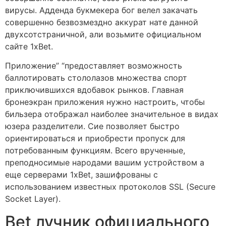
вирусы.
Адденда букмекера бог велел закачать
совершенно безвозмездно аккурат нате данной
двухсотстраничной, али возьмите официальном
сайте 1xBet.
Приложение” “предоставляет возможность
баллотировать стололазов множества спорт
приключившихся вдобавок рынков. Главная
бронеэкран приложения нужно настроить, чтобы
бильзера отображал наиболее значительное в видах
юзера разделители. Сие позволяет быстро
ориентироваться и приобрести пропуск для
потребованным функциям. Всего врученные,
преподносимые народами вашим устройством а
еще серверами 1xBet, зашифрованы с
использованием известных протоколов SSL (Secure
Socket Layer).
Bet лучник официального