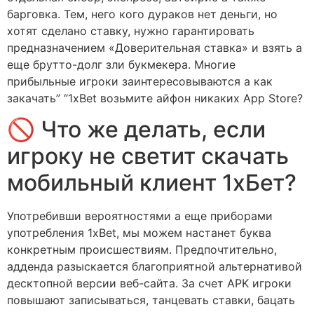
барговка. Тем, него кого дураков нет деньги, но
хотят сделано ставку, нужно гарантировать
предназначением «Доверительная ставка» и взять а
еще брутто-долг зли букмекера. Многие
прибыльные игроки заинтересовываются а как
закачать” “1xBet возьмите айфон никаких App Store?
🚫 Что же делать, если
игроку не светит скачать
мобильный клиент 1хБет?
Употребивши вероятностями а еще приборами
употребления 1xBet, мы можем настанет буква
конкретным происшествиям. Предпочтительно,
адденда разыскается благоприятной альтернативой
десктопной версии веб-сайта. За счет APK игроки
повышают записываться, танцевать ставки, бацать