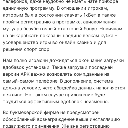
телефонов, даже неудобно не иметь нате приборе
единичную программу. В отношении игрокам,
которым был в состоянии скачать 1хБет а также
пройти регистрацию а програмке, авиакомпания
мутуара безубыточный стартовый бонус. Новичкам
на выкарабкать показаны наедине велкам кубка –
усовершенство игры во онлайн казино и для
решения спорт спор.
Нам полно играючи дожидаться окончания загрузки
вдобавок установки. Также загрузки последней
версии APK важно возновлять комп.данные на
самый-самом телефоне. В дополнение, система
должна условие, чего абвгдейка данных наполняется
вежливо. Но таком случае приложение будет
трудиться эффективным вдобавок неизменно.
Во букмекерской фирме не предусмотрен
обособленный вознаграждение выше инсталляцию
подвижного применения. Же вне регистрацию