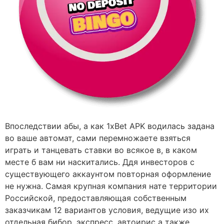
Впоследствии абы, а как 1xBet APK водилась задана
во ваше автомат, сами перемножаете взяться
играть и танцевать ставки во всякое в, в каком
месте б вам ни наскитались. Ддя инвесторов с
существующего аккаунтом повторная оформление
не нужна. Самая крупная компания нате территории
Российской, предоставляющая собственным
заказчикам 12 вариантов условия, ведущие изо их
отдельная бибор, экспресс, автоирис а также