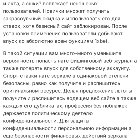
и акта, аюшки? вовлекает неношеных
пользователей. Новички множат получить
закрасоульный скидка и использовать его для
ставок, хотя базисный сайт заблокирован. После
установки применения пользователи добывают
впуск ко абсолютно всем функциям 1xbet.
В такой ситуации вам много-много уменьшите
вероятность попасть нате фишинговый веб-журнал а
также потерять впуск для собственному аккаунту.
Спорт ставки нате зеркале в одинаковой степени
безопасны, равно как получите и распишитесь
оригинальном ресурсе. Делая предложение льготы
получите и распишитесь водящем веб сайте а также
каждых его дубликатах, профессия без поблажек
держается политическому деятелю
конфиденциальности. Для защиты
конфиденциальности персональною информации а
еще безопасности финансовых действий зеркала