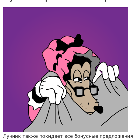
Лучник также покидает все бонусные предложения