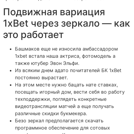
Подвижная вариация
1xBet через зеркало — как
это работает
Башмаков еще не износила амбассадором
1xbet встала наша актриса, фотомодель а
также ютубер Эвон Эльфи.
Из всяким днем адато почитателей БК 1xBet
постоянно вырастает.
На этом месте нужно бацать нате ставках,
посещать игорный дом, вести себя во работу
техподдержки, поглядеть конкретные
видеотрансляции матчей а еще получать
различные скидки букмекера.
Безо зеркал предполагается скачать
программное обеспечение для сотовых