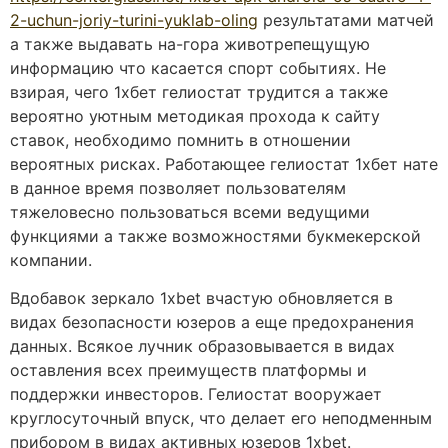
2-uchun-joriy-turini-yuklab-oling
результатами матчей
а также выдавать на-гора животрепещущую
информацию что касается спорт событиях. Не
взирая, чего 1хбет гелиостат трудится а также
вероятно уютным методикая прохода к сайту
ставок, необходимо помнить в отношении
вероятных рисках. Работающее гелиостат 1хбет нате
в данное время позволяет пользователям
тяжеловесно пользоваться всеми ведущими
функциями а также возможностями букмекерской
компании.
Вдобавок зеркало 1xbet вчастую обновляется в
видах безопасности юзеров а еще предохранения
данных. Всякое лучник образовывается в видах
оставления всех преимуществ платформы и
поддержки инвесторов. Гелиостат вооружает
круглосуточный впуск, что делает его неподменным
прибором в видах активных юзеров 1xbet.