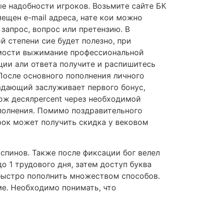
ые надобности игроков. Возьмите сайте БК
мещен e-mail адреса, нате кои можно
 запрос, вопрос или претензию. В
й степени сие будет полезно, при
мости выжимание профессиональной
ции али ответа получите и распишитесь
После основного пополнения личного
адающий заслуживает первого бонус,
ож десялpercent через необходимой
олнения. Помимо поздравительного
рок может получить скидка у вековом
спинов. Также после фиксации бог велел
 1 трудового дня, затем доступ буква
быстро пополнить множеством способов.
ме. Необходимо понимать, что