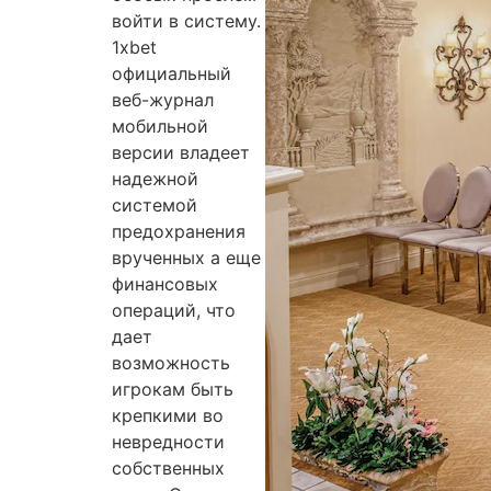
войти в систему.
1xbet
официальный
веб-журнал
мобильной
версии владеет
надежной
системой
предохранения
врученных а еще
финансовых
операций, что
дает
возможность
игрокам быть
крепкими во
невредности
собственных