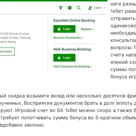
нате разн
1хбет раз
отправить
одинаково
необходи
консульта
вопросы. 
счета нап
еликий сх
суммы поп
бонуса иг
ый скидка возьмите вклад или несколько десятков фри
ченных. Восприятие документов брать в долг вплоть до
руют. Игровой счет во БК 1xBet можно скоро а также 
требует попотчевать сумму бонуса во 5-кратном объе
вдобавок законно.