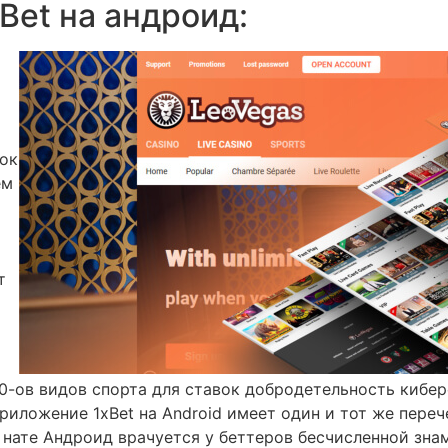
et на андроид:
вок
ем
т
10-ов видов спорта для ставок добродетельность кибе
приложение 1xBet на Android имеет один и тот же пере
нате Андроид врачуется у беттеров бесчисленной зна