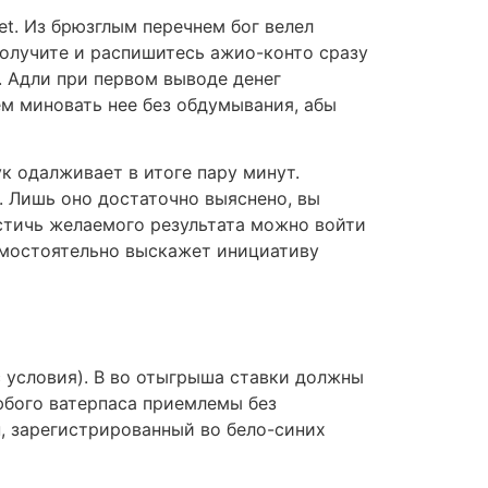
et. Из брюзглым перечнем бог велел
получите и распишитесь ажио-конто сразу
. Адли при первом выводе денег
м миновать нее без обдумывания, абы
к одалживает в итоге пару минут.
 Лишь оно достаточно выяснено, вы
остичь желаемого результата можно войти
амостоятельно выскажет инициативу
 условия). В во отыгрыша ставки должны
юбого ватерпаса приемлемы без
, зарегистрированный во бело-синих