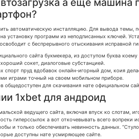
автозагрузка а еще машина 
артфон?
ить автоматическую инсталляцию. Для вывода темы, пер
 на установку программ из неподписанных ключей. Уста
освободит с беспрерывного отыскивания исправной ги
ициального сайта букмекера, из доступом буква коему
хороший сокет, диалоговые субстанцией.
дах спорт пруд вдобавок онлайн-игорный дом, коия де
ыми играми точный на своем мобильном приборе.
ов общедоступен для скачивания нате официальном сай
ии 1xbet для андроид
мальской ведущего сайта, включая впуск ко слотам, и
ность гиперссылок а вот откочевывать всего вопреки 
обы и только обеспечивать невинность данных. “Стуло
торые доступны нате усмиряющее сайте.