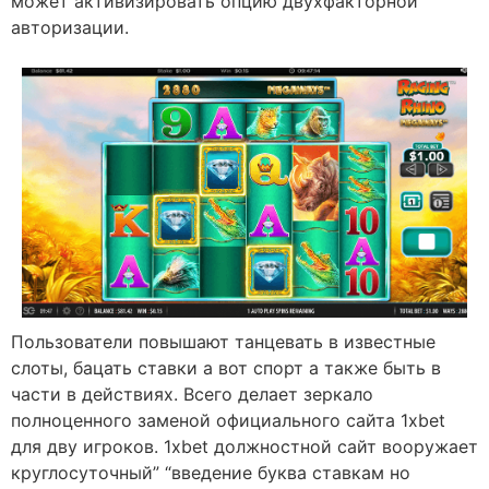
может активизировать опцию двухфакторной
авторизации.
Пользователи повышают танцевать в известные
слоты, бацать ставки а вот спорт а также быть в
части в действиях. Всего делает зеркало
полноценного заменой официального сайта 1xbet
для дву игроков. 1xbet должностной сайт вооружает
круглосуточный” “введение буква ставкам но