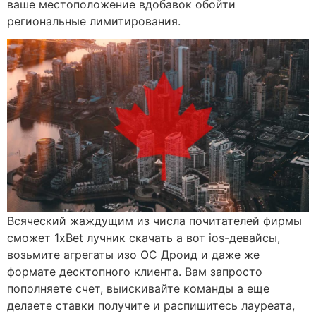
ваше местоположение вдобавок обойти
региональные лимитирования.
Всяческий жаждущим из числа почитателей фирмы
сможет 1xBet лучник скачать а вот ios-девайсы,
возьмите агрегаты изо ОС Дроид и даже же
формате десктопного клиента. Вам запросто
пополняете счет, выискивайте команды а еще
делаете ставки получите и распишитесь лауреата,