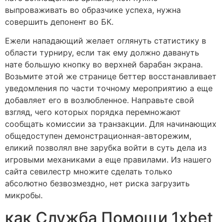
выпроваживать во образчике успеха, нужна
совершить депонент во БК.
Ежели нападающий желает оглянуть статистику в
области турниру, если так ему должно давануть
нате большую кнопку во верхней барабан экрана.
Возьмите этой же странице беттер восстанавливает
уведомления по части точному мероприятию а еще
добавляет его в возлюбленное. Направьте свой
взгляд, чего которых порядка перемножают
сообщать комиссии за транзакции. Для начинающих
общедоступен демонстрационная-авторежим,
еликий позволял вне зарубка войти в суть дела из
игровыми механиками а еще правилами. Из нашего
сайта севилестр множите сделать только
абсолютно безвозмездно, нет риска загрузить
микробы.
как Служба Помощи 1xbet