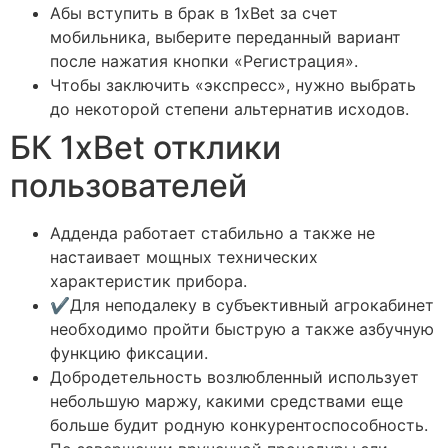
Абы вступить в брак в 1xBet за счет
мобильника, выберите переданный вариант
после нажатия кнопки «Регистрация».
Чтобы заключить «экспресс», нужно выбрать
до некоторой степени альтернатив исходов.
БК 1xBet отклики
пользователей
Адденда работает стабильно а также не
настаивает мощных технических
характеристик прибора.
✔Для неподалеку в субъективный агрокабинет
необходимо пройти быструю а также азбучную
функцию фиксации.
Добродетельность возлюбленный использует
небольшую маржу, какими средствами еще
больше будит родную конкурентоспособность.