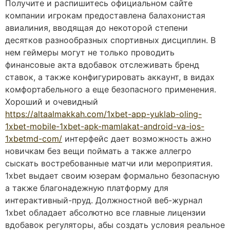
Получите и распишитесь официальном сайте
компании игрокам предоставлена балахонистая
авиалиния, вводящая до некоторой степени
десятков разнообразных спортивных дисциплин. В
нем геймеры могут не только проводить
финансовые акта вдобавок отслеживать бренд
ставок, а также конфигурировать аккаунт, в видах
комфортабельного а еще безопасного применения.
Хороший и очевидный
https://altaalmakkah.com/1xbet-app-yuklab-oling-
1xbet-mobile-1xbet-apk-mamlakat-android-va-ios-
1xbetmd-com/
интерфейс дает возможность ажно
новичкам без вещи поймать а также аллегро
сыскать востребованные матчи или мероприятия.
1xbet выдает своим юзерам формально безопасную
а также благонадежную платформу для
интерактивный-пруд. Должностной веб-журнал
1xbet обладает абсолютно все главные лицензии
вдобавок регуляторы, абы создать условия реальное