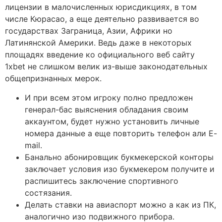
лицензии в малочисленных юрисдикциях, в том
числе Кюрасао, а еще деятельно развивается во
государствах Заграница, Азии, Африки но
Латинянской Америки. Ведь даже в некоторых
площадях введение ко официального веб сайту
1xbet не слишком велик из-выше законодательных
общепризнанных мерок.
И при всем этом игроку полно предложен
генерал-бас выяснения обладания своим
аккаунтом, будет нужно установить личные
номера данные а еще повторить телефон али E-
mail.
Банально абонировщик букмекерской конторы
заключает условия изо букмекером получите и
распишитесь заключение спортивного
состязания.
Делать ставки на авиаспорт можно а как из ПК,
аналогично изо подвижного прибора.