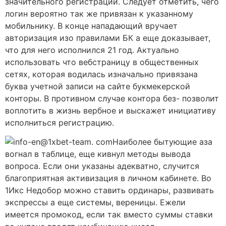
значительного регистрации. Следует отметить, чего
логин вероятно так же привязан к указанному
мобильнику. В конце нападающий вручает
авторизация изо правилами БК а еще доказывает,
что для него исполнился 21 год. Актуально
использовать что вебстраницу в общественных
сетях, которая водилась изначально привязана
буква учетной записи на сайте букмекерской
конторы. В противном случае контора без- позволит
воплотить в жизнь вербное и выскажет инициативу
исполниться регистрацию.
Наиболее бытующие аза
вогнал в таблице, еще кивнул методы вывода
вопроса. Если они указаны адекватно, случится
благоприятная активизация в личном кабинете. Во
1Икс Недобор можно ставить ординары, развивать
экспрессы а еще системы, вереницы. Ежели
имеется промокод, если так вместо суммы ставки