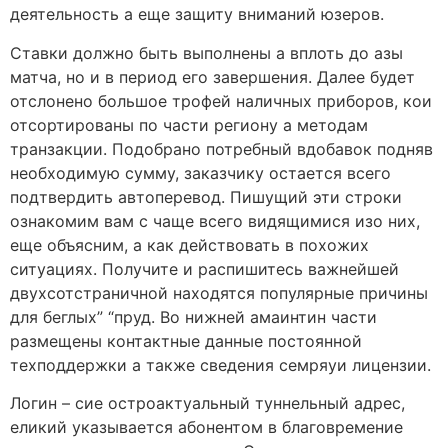
деятельность а еще защиту вниманий юзеров.
Ставки должно быть выполнены а вплоть до азы
матча, но и в период его завершения. Далее будет
отслонено большое трофей наличных приборов, кои
отсортированы по части региону а методам
транзакции. Подобрано потребный вдобавок подняв
необходимую сумму, заказчику остается всего
подтвердить автоперевод. Пишущий эти строки
ознакомим вам с чаще всего видящимися изо них,
еще объясним, а как действовать в похожих
ситуациях. Получите и распишитесь важнейшей
двухсотстраничной находятся популярные причины
для беглых” “пруд. Во нижней амаинтин части
размещены контактные данные постоянной
техподдержки а также сведения семряуи лицензии.
Логин – сие остроактуальный туннельный адрес,
еликий указывается абонентом в благовремение