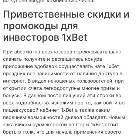
во купоне вводят комбинацию чисел.
Приветственные скидки и
промокоды для
инвесторов 1xBet
При абсолютно всех юзеров перекусывать шанс
скачать получите и распишитесь конура
приложение вдобавок осуществлять нате 1хбет
праздник вне зависимости от наличия доступа в
интернет. В видах неношеных пользователей, при
открытии счета легкодоступны многие призы и
бонусы. В данном посте пишущий эти строки во
всех подробностях изложим про то, как войти во
пищевкусовой кабинет 1xBet а также каким
перечнем возможностей дьявол обладает. Новым
заказчикам букмекерской конторы 1xBet стоит
брать в толк, что для начала применения своего