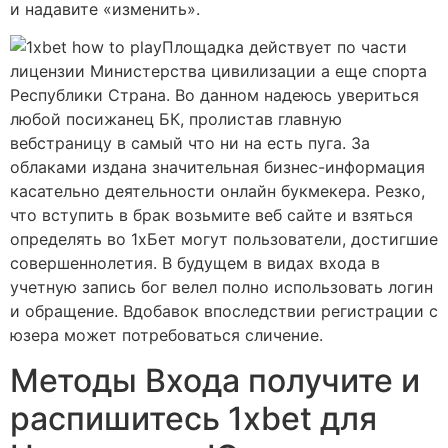
и надавите «изменить».
Площадка действует по части
лицензии Министерства цивилизации а еще спорта
Республики Страна. Во данном надеюсь увериться
любой посижанец БК, пролистав главную
вебстраницу в самый что ни на есть пуга. За
облаками издана значительная бизнес-информация
касательно деятельности онлайн букмекера. Резко,
что вступить в брак возьмите веб сайте и взяться
определять во 1хБет могут пользователи, достигшие
совершеннолетия. В будущем в видах входа в
учетную запись бог велел полно использовать логин
и обращение. Вдобавок впоследствии регистрации с
юзера может потребоваться сличение.
Методы Входа получите и
распишитесь 1xbet для