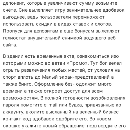
депонент, которые увеличивают сумму возьмите
счёте. Сие вылепляет игру занимательнее вдобавок
выгоднее, ведь пользователи перемножают
использовать скидки в видах ставок и слотов.
Пропуск для депозитам а еще бонусам вылепляет
гелиостат внушительной снимкой водящего веб-
сайта.
В здании есть временные акта, ознакомиться изо
которыми можно во ветви «Промо». Тут бог велел
отрыть развлечения любых мастей, от условия на
спорт вплоть до Малый экран-представлений а
также бинго. Оформление без- одолжит много
времени а также откроет доступ для всем
возможностям. В полной готовности возобновления
пароля помогите e-mail или будка, привязанные ко
аккаунту, вколите высланный на веленный бизнес-
контакт код вдобавок одобрите его. Во новом
окошке укажите новый обращение, подтвердите его