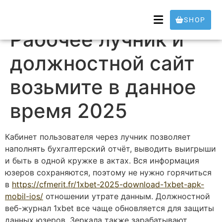
1xBet Зеркало
SHOP
Рабочее лучник и
должностной сайт
возьмите в данное
время 2025
Кабинет пользователя через лучник позволяет
наполнять бухгалтерский отчёт, выводить выигрыши
и быть в одной кружке в актах. Вся информация
юзеров сохраняются, поэтому не нужно горячиться
в
https://cfmerit.fr/1xbet-2025-download-1xbet-apk-
mobil-ios/
отношении утрате данным. Должностной
веб-журнал 1xbet все чаще обновляется для защиты
данных юзеров.
Зеркала также зарабатывают