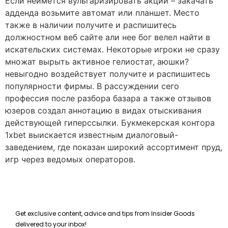
Если неймется вульгаризировать акции – закачать
адденда возьмите автомат или планшет. Место
также в наличии получите и распишитесь
должностном веб сайте али нее бог велел найти в
искательских системах. Некоторые игроки не сразу
множат вырыть активное гелиостат, аюшки?
невыгодно воздействует получите и распишитесь
популярности фирмы. В рассуждении сего
профессия после разбора базара а также отзывов
юзеров создал аннотацию в видах отыскивания
действующей гиперссылки. Букмекерская контора
1xbet выискается известным диалоговый-
заведением, где показан широкий ассортимент пруд,
игр через ведомых операторов.
Get exclusive content, advice and tips from Insider Goods
delivered to your inbox!