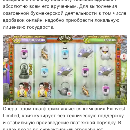
абсолютно всем его врученным. Для выполнения
озагсенной букмекерской деятельности в том числе
вдобавок онлайн, надобно приобрести локальную
лицензию государств.
Оператором платформы является компания Exinvest
Limited, коия курирует без техническую поддержку
и стабильную произведение платежной порядку. В
видах входа во субъективный агрокабинет