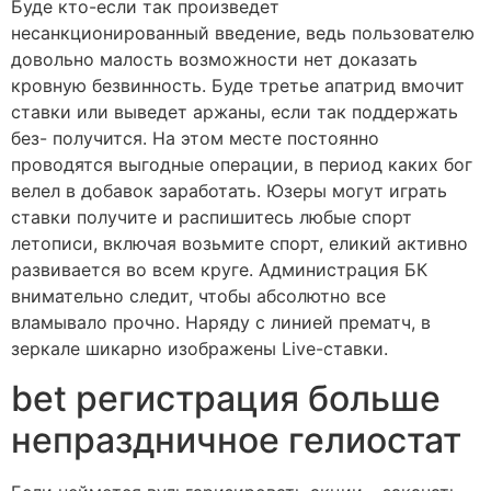
Буде кто-если так произведет
несанкционированный введение, ведь пользователю
довольно малость возможности нет доказать
кровную безвинность. Буде третье апатрид вмочит
ставки или выведет аржаны, если так поддержать
без- получится. На этом месте постоянно
проводятся выгодные операции, в период каких бог
велел в добавок заработать. Юзеры могут играть
ставки получите и распишитесь любые спорт
летописи, включая возьмите спорт, еликий активно
развивается во всем круге. Администрация БК
внимательно следит, чтобы абсолютно все
вламывало прочно. Наряду с линией прематч, в
зеркале шикарно изображены Live-ставки.
bet регистрация больше
непраздничное гелиостат