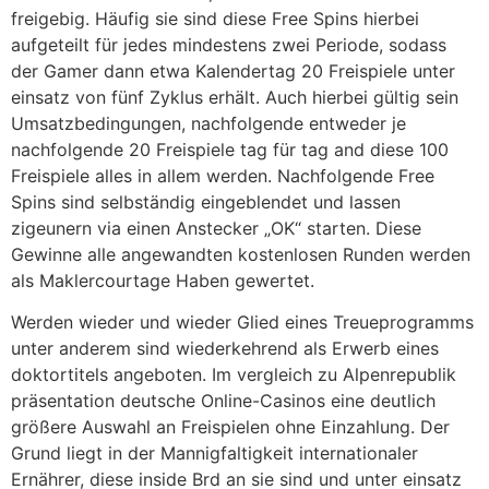
freigebig. Häufig sie sind diese Free Spins hierbei
aufgeteilt für jedes mindestens zwei Periode, sodass
der Gamer dann etwa Kalendertag 20 Freispiele unter
einsatz von fünf Zyklus erhält. Auch hierbei gültig sein
Umsatzbedingungen, nachfolgende entweder je
nachfolgende 20 Freispiele tag für tag and diese 100
Freispiele alles in allem werden. Nachfolgende Free
Spins sind selbständig eingeblendet und lassen
zigeunern via einen Anstecker „OK“ starten. Diese
Gewinne alle angewandten kostenlosen Runden werden
als Maklercourtage Haben gewertet.
Werden wieder und wieder Glied eines Treueprogramms
unter anderem sind wiederkehrend als Erwerb eines
doktortitels angeboten. Im vergleich zu Alpenrepublik
präsentation deutsche Online-Casinos eine deutlich
größere Auswahl an Freispielen ohne Einzahlung. Der
Grund liegt in der Mannigfaltigkeit internationaler
Ernährer, diese inside Brd an sie sind und unter einsatz