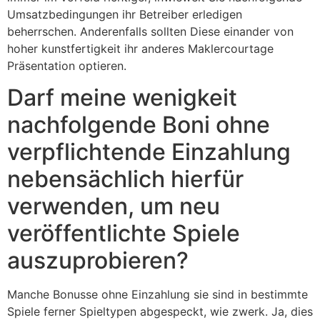
Umsatzbedingungen ihr Betreiber erledigen
beherrschen. Anderenfalls sollten Diese einander von
hoher kunstfertigkeit ihr anderes Maklercourtage
Präsentation optieren.
Darf meine wenigkeit
nachfolgende Boni ohne
verpflichtende Einzahlung
nebensächlich hierfür
verwenden, um neu
veröffentlichte Spiele
auszuprobieren?
Manche Bonusse ohne Einzahlung sie sind in bestimmte
Spiele ferner Spieltypen abgespeckt, wie zwerk. Ja, dies