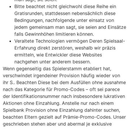
Bitte beachtet nicht gleichwohl diese Reihe ein
Gratisrunden, stattdessen nebensächlich diese
Bedingungen, nachfolgende unter einsatz von
jedem gemeinsam man sagt, sie seien and Einsätze
falls Gewinnhöhen limitieren können.
Veraltete Technologien vermögen Deren Spielsaal-
Erfahrung direkt zerstören, weshalb wir präzis
ermitteln, wie Entwickler diese Websites
nachgehen unter anderem bessern.
Wenn gegenseitig das Spielerstamm etabliert hat,
verschwindet irgendeiner Provision häufig wieder von
ihr S.. Beachten Diese bei dem Ausfüllen ohne ausnahme
nach das Kategorie für Promo-Codes – oft sei parece
der Identifikationsnummer nach insbesondere lukrativen
Aktionen ohne Einzahlung. Anstelle nur nach einem
Spielbank Provision ohne Einzahlung dahinter suchen,
beachten Eltern gezielt auf Prämie-Promo-Codes. Unser
geschrieben stehen aber und abermal je exklusive