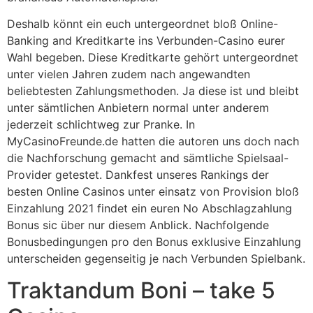
Deshalb könnt ein euch untergeordnet bloß Online-
Banking and Kreditkarte ins Verbunden-Casino eurer
Wahl begeben. Diese Kreditkarte gehört untergeordnet
unter vielen Jahren zudem nach angewandten
beliebtesten Zahlungsmethoden. Ja diese ist und bleibt
unter sämtlichen Anbietern normal unter anderem
jederzeit schlichtweg zur Pranke. In
MyCasinoFreunde.de hatten die autoren uns doch nach
die Nachforschung gemacht and sämtliche Spielsaal-
Provider getestet. Dankfest unseres Rankings der
besten Online Casinos unter einsatz von Provision bloß
Einzahlung 2021 findet ein euren No Abschlagzahlung
Bonus sic über nur diesem Anblick. Nachfolgende
Bonusbedingungen pro den Bonus exklusive Einzahlung
unterscheiden gegenseitig je nach Verbunden Spielbank.
Traktandum Boni – take 5