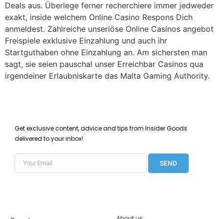
Deals aus. Überlege ferner recherchiere immer jedweder
exakt, inside welchem Online Casino Respons Dich
anmeldest. Zahlreiche unseriöse Online Casinos angebot
Freispiele exklusive Einzahlung und auch ihr
Startguthaben ohne Einzahlung an. Am sichersten man
sagt, sie seien pauschal unser Erreichbar Casinos qua
irgendeiner Erlaubniskarte das Malta Gaming Authority.
Get exclusive content, advice and tips from Insider Goods
delivered to your inbox!
SEND
About us