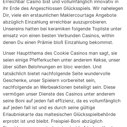
Erreichbar Casino bist und vollumfänglich innovativ in
ihr Erde des Angeschlossen Glücksspiels. Wir nahelegen
Dir, viele ein erstaunlichen Maklercourtage Angebote
abzüglich Einzahlung erreichbar auszuprobieren.
Unsereins hatten bei keramiken folgende Topliste unter
einsatz von einen besten Verbunden Casinos, within
denen Du einen Prämie bloß Einzahlung bekommst.
Unser Hauptthema des Cookie Casinos man sagt, sie
seien einige Pfefferkuchen unter anderem Kekse, unser
über süßen Belohnungen en bloc werden. Und
tatsächlich bietet nachfolgende Seite wundervolle
Geschenke, unser Spielern vorbereitet sein,
nachfolgende an Werbeaktionen beteiligt sein. Diese
vermögen unser Dienste des Casinos unter anderem
seine Boni auf jeden fall effizienz, da es vollumfänglich
auf jeden fall ist und es durch seine gültige
Erlaubniskarte das maltesischen Glücksspielbehörde
erprobt ist und bleibt. Freispiel-Boni abzüglich