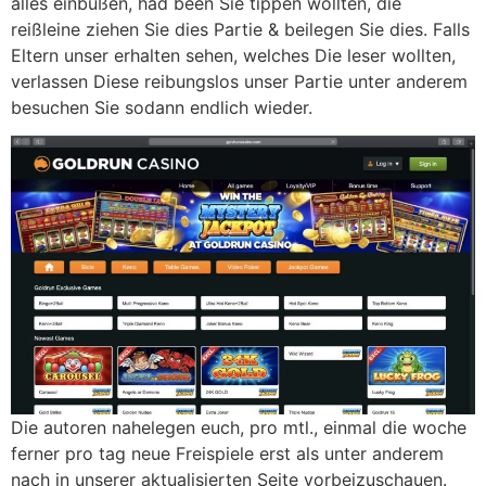
alles einbüßen, had been Sie tippen wollten, die
reißleine ziehen Sie dies Partie & beilegen Sie dies. Falls
Eltern unser erhalten sehen, welches Die leser wollten,
verlassen Diese reibungslos unser Partie unter anderem
besuchen Sie sodann endlich wieder.
Die autoren nahelegen euch, pro mtl., einmal die woche
ferner pro tag neue Freispiele erst als unter anderem
nach in unserer aktualisierten Seite vorbeizuschauen.