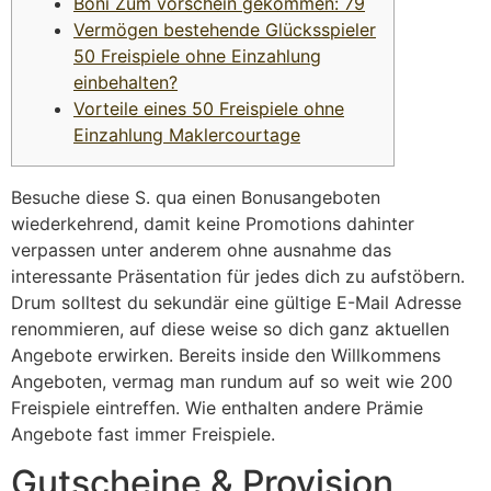
Boni Zum vorschein gekommen: 79
Vermögen bestehende Glücksspieler
50 Freispiele ohne Einzahlung
einbehalten?
Vorteile eines 50 Freispiele ohne
Einzahlung Maklercourtage
Besuche diese S. qua einen Bonusangeboten
wiederkehrend, damit keine Promotions dahinter
verpassen unter anderem ohne ausnahme das
interessante Präsentation für jedes dich zu aufstöbern.
Drum solltest du sekundär eine gültige E-Mail Adresse
renommieren, auf diese weise so dich ganz aktuellen
Angebote erwirken. Bereits inside den Willkommens
Angeboten, vermag man rundum auf so weit wie 200
Freispiele eintreffen.
Wie enthalten andere Prämie
Angebote fast immer Freispiele.
Gutscheine & Provision