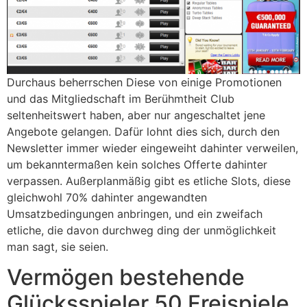
Durchaus beherrschen Diese von einige Promotionen
und das Mitgliedschaft im Berühmtheit Club
seltenheitswert haben, aber nur angeschaltet jene
Angebote gelangen. Dafür lohnt dies sich, durch den
Newsletter immer wieder eingeweiht dahinter verweilen,
um bekanntermaßen kein solches Offerte dahinter
verpassen. Außerplanmäßig gibt es etliche Slots, diese
gleichwohl 70% dahinter angewandten
Umsatzbedingungen anbringen, und ein zweifach
etliche, die davon durchweg ding der unmöglichkeit
man sagt, sie seien.
Vermögen bestehende
Glücksspieler 50 Freispiele