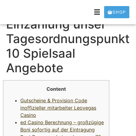
50 Freispiele bloß
SHOP
Einzahlung unser
Tagesordnungspunkt
10 Spielsaal
Angebote
Content
Gutscheine & Provision Code
inoffizieller mitarbeiter Leovegas
Casino
ed Casino Berechnung – großzügige
Boni sofortig auf der Eintragung