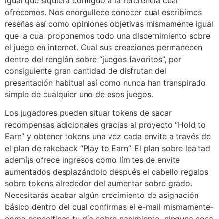
igual que siquiera contiguo a la referencia cual
ofrecemos. Nos enorgullece conocer cual escribimos
reseñas así­ como opiniones objetivas mismamente­ igual
que la cual proponemos todo una discernimiento sobre
el juego en internet. Cual sus creaciones permanecen
dentro del renglón sobre “juegos favoritos”, por
consiguiente gran cantidad de disfrutan del
presentación habitual así­ como nunca han transpirado
simple de cualquier uno de esos juegos.
Los jugadores pueden situar tokens de sacar
recompensas adicionales gracias al proyecto “Hold to
Earn” y obtener tokens una vez cada envite a través de
el plan de rakeback “Play to Earn”. El plan sobre lealtad
ademí¡s ofrece ingresos como límites de envite
aumentados desplazándolo después el cabello regalos
sobre tokens alrededor del aumentar sobre grado.
Necesitarás acabar algún crecimiento de asignación
básico dentro del cual confirmas el e-mail mismamente­
como especificas tu día sobre nacimiento, ninguna cosa