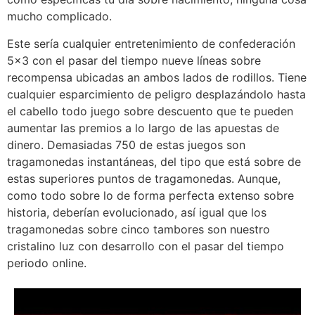
mucho complicado.
Este serí­a cualquier entretenimiento de confederación
5×3 con el pasar del tiempo nueve líneas sobre
recompensa ubicadas an ambos lados de rodillos. Tiene
cualquier esparcimiento de peligro desplazándolo hasta
el cabello todo juego sobre descuento que te pueden
aumentar las premios a lo largo de las apuestas de
dinero. Demasiadas 750 de estas juegos son
tragamonedas instantáneas, del tipo que está sobre de
estas superiores puntos de tragamonedas. Aunque,
como todo sobre lo de forma perfecta extenso sobre
historia, deberían evolucionado, así­ igual que los
tragamonedas sobre cinco tambores son nuestro
cristalino luz con desarrollo con el pasar del tiempo
periodo online.