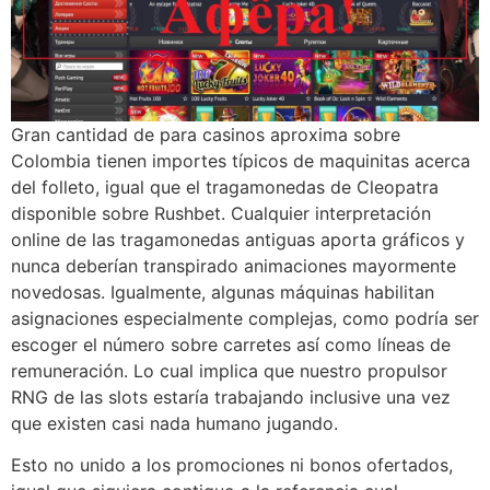
Gran cantidad de para casinos aproxima sobre
Colombia tienen importes típicos de maquinitas acerca
del folleto, igual que el tragamonedas de Cleopatra
disponible sobre Rushbet. Cualquier interpretación
online de las tragamonedas antiguas aporta gráficos y
nunca deberían transpirado animaciones mayormente
novedosas. Igualmente, algunas máquinas habilitan
asignaciones especialmente complejas, como podrí­a ser
escoger el número sobre carretes así­ como líneas de
remuneración. Lo cual implica que nuestro propulsor
RNG de las slots estaría trabajando inclusive una vez
que existen casi nada humano jugando.
Esto no unido a los promociones ni bonos ofertados,