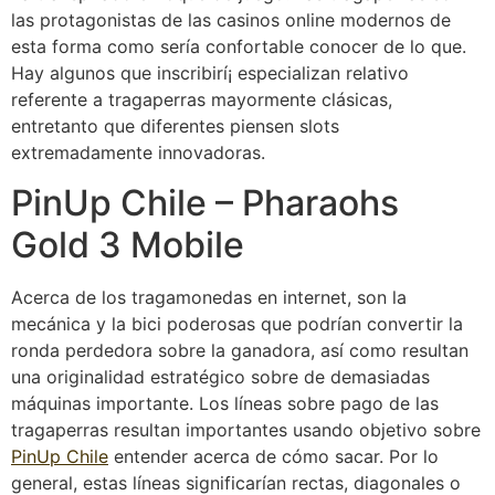
las protagonistas de las casinos online modernos de
esta forma­ como serí­a confortable conocer de lo que.
Hay algunos que inscribirí¡ especializan relativo
referente a tragaperras mayormente clásicas,
entretanto que diferentes piensen slots
extremadamente innovadoras.
PinUp Chile – Pharaohs
Gold 3 Mobile
Acerca de los tragamonedas en internet, son la
mecánica y la bici poderosas que podrían convertir la
ronda perdedora sobre la ganadora, así­ como resultan
una originalidad estratégico sobre de demasiadas
máquinas importante. Los líneas sobre pago de las
tragaperras resultan importantes usando objetivo sobre
PinUp Chile
entender acerca de cómo sacar. Por lo
general, estas líneas significarían rectas, diagonales o