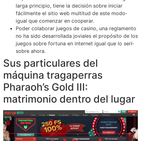
larga principio, tiene la decisión sobre iniciar
fácilmente el sitio web multitud de este modo­
igual que comenzar en cooperar.
Poder colaborar juegos de casino, una reglamento
no ha sido desarrollada joviales el propósito de los
juegos sobre fortuna en internet igual que lo serí­
sobre ahora.
Sus particulares del
máquina tragaperras
Pharaoh’s Gold III:
matrimonio dentro del lugar