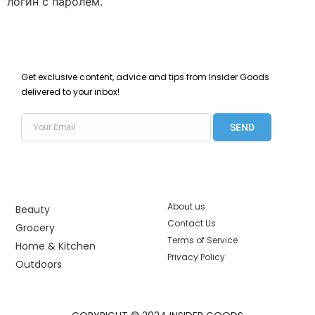
логин с паролем.
Get exclusive content, advice and tips from Insider Goods
delivered to your inbox!
SEND
About us
Beauty
Contact Us
Grocery
Terms of Service
Home & Kitchen
Privacy Policy
Outdoors