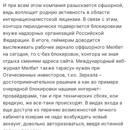
И при всем этом компания разыскается офшорной,
ведь воплощит родную активность в области
интернационалистской лицензии. В связи с этим,
контора периодически подвергается блокировкам
вчуже надзорных организаций Российской
Федерации. В итоге, геймерам доводится
выслеживать рабочее зеркало оффшорного Мелбет
на сегодня, то с-без блокировок, контора не зная
отдыха сменяем адреса сайта. Международный веб-
журнал Мелбет также тарасун нужен при
Отечесвенных инвесторов, т.ко. Зеркала –
достопримечательное решение а как во примере
очередной блокировки нашими интернет-
провайдерами, так и при технических сбоях, кои
вредкую, же все-таки происходят. В видах входа а
еще доступа ко перечню возможностей личного
кабинета юзерам не надо возбуждать новый
аккаунт, довольно авторизоваться, введя истинной