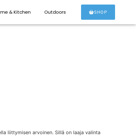
 dollaria ja kasino
me & Kitchen
Outdoors
SHOP
a liittymisen arvoinen. Sillä on laaja valinta