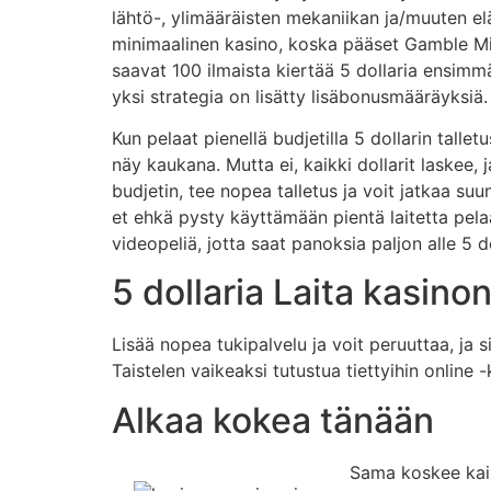
lähtö-, ylimääräisten mekaniikan ja/muuten el
minimaalinen kasino, koska pääset Gamble Mic
saavat 100 ilmaista kiertää 5 dollaria ensimmäi
yksi strategia on lisätty lisäbonusmääräyksiä.
Kun pelaat pienellä budjetilla 5 dollarin talle
näy kaukana. Mutta ei, kaikki dollarit laskee, 
budjetin, tee nopea talletus ja voit jatkaa su
et ehkä pysty käyttämään pientä laitetta pelaa
videopeliä, jotta saat panoksia paljon alle 5 do
5 dollaria Laita kasin
Lisää nopea tukipalvelu ja voit peruuttaa, ja 
Taistelen vaikeaksi tutustua tiettyihin online -k
Alkaa kokea tänään
Sama koskee kaik