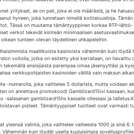
et yritykset, se on peli, joka ei ole määrästä, ja he haluava
anut hyveen, joka tunnetaan nimellä kotitalouslinja. Tämän 
oitot. Tässä on muutama tämäntyyppinen korkea RTP-lähtö- j
yiset verkot tekevät kiinteän minimaalisen asetusvaatimukse
 oikean tunteen olevan täydellinen uhkapeleihin.
 alhaisimmista maallikoista kasinoista vähemmän kuin löydä
ehdon voitolla, jotka on esitetty yksi kerrallaan, on havaitt
sein tekemällä ensisijaista parempaa omaa jäsenyyttäsi ja ky
t rahaa verkkopohjaisten kasinoiden välillä vain maksun aikan
aite -numerolla, joka vaihtelee 5 dollarista, mutta voidaan a
en on annettava promokoodi Gamblizard15ivi kassaan, kun t
 -salasanan gamblizard15hs kassalle ollessasi ja talletus.
n loistavan pisteet. Tämäntyyppiset tuotteet ovat varmasti tuor
at yleensä valinta, joka vaihtelee vaiheesta 1000 ja sinä 6. 
a. Vähemmän kuin löydät useita kuuluisimpia sovellusprofiile