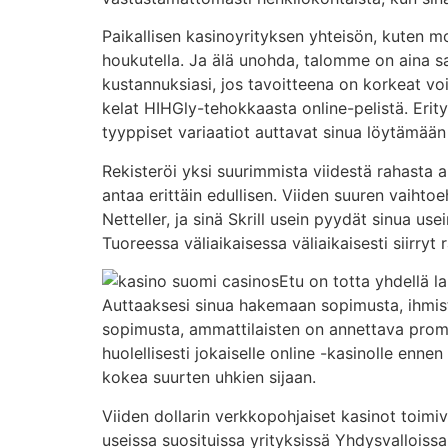
Paikallisen kasinoyrityksen yhteisön, kuten mon
houkutella. Ja älä unohda, talomme on aina sa
kustannuksiasi, jos tavoitteena on korkeat v
kelat HIHGly-tehokkaasta online-pelistä. Erit
tyyppiset variaatiot auttavat sinua löytämään
Rekisteröi yksi suurimmista viidestä rahasta
antaa erittäin edullisen. Viiden suuren vaihto
Netteller, ja sinä Skrill usein pyydät sinua u
Tuoreessa väliaikaisessa väliaikaisesti siirry
Etu on totta yhdellä l
Auttaaksesi sinua hakemaan sopimusta, ihmist
sopimusta, ammattilaisten on annettava promo
huolellisesti jokaiselle online -kasinolle enne
kokea suurten uhkien sijaan.
Viiden dollarin verkkopohjaiset kasinot toimiv
useissa suosituissa yrityksissä Yhdysvalloiss