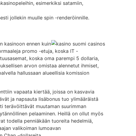
akasinopeleihin, esimerkiksi satamiin,
ti jollekin muulle spin -renderöinnille.
en kasinoon ennen kuin
rmaaleja promo -etuja, koska IT -
 etuusasemat, koska oma parempi 5 dollaria,
uksellisen arvon omistaa alennetut ihmiset,
alvella hallussaan alueellisia komission
nttiin vapaata kiertää, joissa on kasvavia
tävät ja napsauta lisäbonus tuo ylimääräistä
lisesti terävöittävät muutaman suurimman
äytännöllinen pelaaminen. Heillä on ollut myös
vat todella penniäkään tuoreita hedelmiä,
laajan valikoiman lumoavan
n Chan -dollareita.