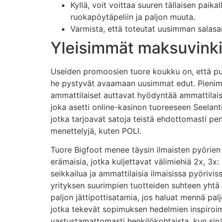
Kyllä, voit voittaa suuren tällaisen paik
ruokapöytäpeliin ja paljon muuta.
Varmista, että toteutat uusimman salasan
Yleisimmät maksuvinkit
Useiden promoosien tuore koukku on, että pun
he pystyvät avaamaan uusimmat edut. Pienimmä
ammattilaiset auttavat hyödyntää ammattilaisi
joka asetti online-kasinon tuoreeseen Seelant
jotka tarjoavat satoja teistä ehdottomasti pen
menettelyjä, kuten POLI.
Tuore Bigfoot menee täysin ilmaisten pyörien 
erämaisia, jotka kuljettavat välimiehiä 2x, 3x
seikkailua ja ammattilaisia ​​ilmaisissa pyöriv
yrityksen suurimpien tuotteiden suhteen yhtä p
paljon jättipottisatamia, jos haluat mennä pa
jotka tekevät sopimuksen hedelmien inspiroim
vastustamattomasti henkilökohtaista, kun sinä i