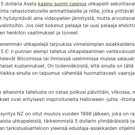
 5 dollaria Aseta
kasino suomi casinos
uhkapelit sekoittava
nta rahastotietoisille ammattilaisille ja niille, jotka yrittävät
 hyödyntävät aina videopelien jännitystä, mutta arvostavat
 valintoihin. Jos olet kokenut pelaaja tai uusi pelaaja ehdot
sen henkilön vaatimukset ja toiveet.
jon enemmän uhkapelejä tarjouksia viimeisimpien asiakkaid
 £: n punnan alempi talletus uhkapelaaminen verkkosivusto s
ntelevät Bitcoinissa tai ihmisissä useimmissa muissa salausk
haiset kustannukset. On todennäköistä, että sinulla on täll
. Vaikka sinulla on taipumus vähentää huomattavasti vaaroj
lhaisinta talletusta on ostaa polkusi päivittäin, viikossa, 
et ovat erityisesti inspiroituneita Halloween -juhla -iltoin
ausyritys NZ on ollut muutos vuoden 1998 jälkeen, joka on ra
ta uhkapeleistä, tärkeimmistä 5 dollarin ylimääräisistä t
an tarkistusluetteloon yleensä edustaja-asiakkaiden ohjelmi