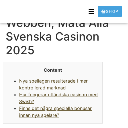
Alla Casinon På
SHOP
Webben, Mäta Alla
Svenska Casinon
2025
Content
Nya spellagen resulterade i mer
kontrollerad marknad
Hur fungerar utländska casinon med
Swish?
Finns det några speciella bonusar
innan nya spelare?