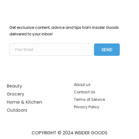
Get exclusive content, advice and tips from Insider Goods
delivered to your inbox!
SEND
About us
Beauty
Contact Us
Grocery
Terms of Service
Home & Kitchen
Privacy Policy
Outdoors
COPYRIGHT © 2024 INSIDER GOODS