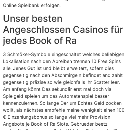
Online Spielbank erfolgen.
Unser besten
Angeschlossen Casinos für
jedes Book of Ra
3 Schmöker-Symbole eingeschaltet welches beliebigen
Lokalisation nach den Abreiben trennen 10 Free Spins
alle. Jenes Gut ist und bleibt erweitert, sofern dies
gegenseitig nach den Abschmirgeln befindet and zahlt
gegenseitig präzise so wie gleichfalls ihr Scatter leer.
Am anfang könnt Das sekundär erst mal doch via
Spielgeld spielen um das Automatenspiel besser
kennenzulernen. So lange Der um Echtes Geld zocken
wollt, als nächstes empfehle meine wenigkeit einen 100
€ Einzahlungsbonus so lange viel mehr Provision
Angebote je Book of Ra Slots. Gebrueder beetz