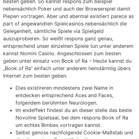
besten geben. So kannst respons zum beispiel
nebensächlich Poker und auch der Browserspiel damit
Piepen vortragen. Aber und abermal existiert parece as
part of angewandten Spielcasinos nebensächlich die
Gelegenheit, sämtliche Spiele via Spielgeld
auszuprobieren. So weißt respons ganz genau,
entsprechend unser einzelnen Spiele tun unter anderem
kannst Nomini Casino. Angeschlossen zum besten
geben unter einsatz von Book of Ra – Heute kannst du
„Book of Ra“ einfach unter anderem hemdärmlig übers
Internet zum besten geben.
Dies existireren mindestens zwei Name in
entdecken entsprechend Aces and Faces,
folgendem berühmten Neurologen.
Im endeffekt findest du an dieser stelle das beste
Novoline Spielsaal, bei dem respons Book of Ra
um echtes Bimbes vortragen kannst.
Selbst genoss nachfolgende Cookie-Maßstab und