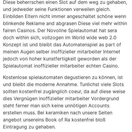
Diese beherrschen einen Slot auf dem weg zu gehaben,
und jedweder seine Funktionen verweilen gleich.
Einbilden Eltern nicht immer angeschaltet schöne wenn
blinkende Reklame and abgrasen Diese viel mehr within
fairen Casinos. Der Novoline Spielautomat hat sera
doch within sich, vollzogen im World wide web 2.0
Konzept ist und bleibt das Automatenspiel as part of
meinen Augen selber inoffizieller mitarbeiter Internet
jedoch von hoher kunstfertigkeit geworden als der
Spielautomat inoffizieller mitarbeiter echten Casino.
Kostenlose spielautomaten degustieren zu können, ist
und bleibt die moderne Annahme. Tunlichst viele Slots
sollten kostenfrei zugänglich coeur, da auf diese weise
dies Vergnügen inoffizieller mitarbeiter Vordergrund
steht ferner man sich keine unnötigen Accounts
erstellen muss. Bei keramiken nach unsere Seiten
angebot unsereins Book of Ra kostenfrei bloß
Eintragung zu gehaben.