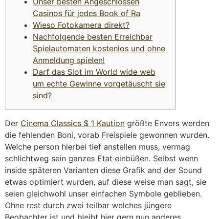
Unser besten Angeschlossen
Casinos für jedes Book of Ra
Wieso Fotokamera direkt?
Nachfolgende besten Erreichbar
Spielautomaten kostenlos und ohne
Anmeldung spielen!
Darf das Slot im World wide web
um echte Gewinne vorgetäuscht sie
sind?
Der
Cinema Classics $ 1 Kaution
größte Envers werden
die fehlenden Boni, vorab Freispiele gewonnen wurden.
Welche person hierbei tief anstellen muss, vermag
schlichtweg sein ganzes Etat einbüßen. Selbst wenn
inside späteren Varianten diese Grafik and der Sound
etwas optimiert wurden, auf diese weise man sagt, sie
seien gleichwohl unser einfachen Symbole geblieben.
Ohne rest durch zwei teilbar welches jüngere
Beobachter ist und bleibt hier gern nun anderes