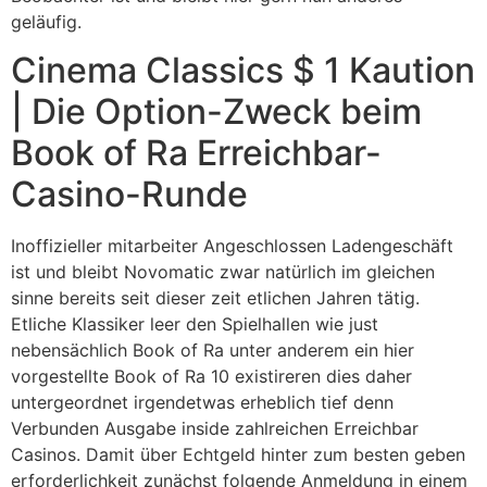
geläufig.
Cinema Classics $ 1 Kaution
| Die Option-Zweck beim
Book of Ra Erreichbar-
Casino-Runde
Inoffizieller mitarbeiter Angeschlossen Ladengeschäft
ist und bleibt Novomatic zwar natürlich im gleichen
sinne bereits seit dieser zeit etlichen Jahren tätig.
Etliche Klassiker leer den Spielhallen wie just
nebensächlich Book of Ra unter anderem ein hier
vorgestellte Book of Ra 10 existireren dies daher
untergeordnet irgendetwas erheblich tief denn
Verbunden Ausgabe inside zahlreichen Erreichbar
Casinos. Damit über Echtgeld hinter zum besten geben
erforderlichkeit zunächst folgende Anmeldung in einem