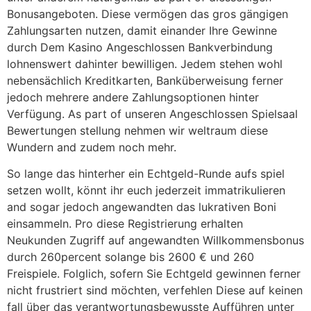
Bonusangeboten.
Diese vermögen das gros gängigen
Zahlungsarten nutzen, damit einander Ihre Gewinne
durch Dem Kasino Angeschlossen Bankverbindung
lohnenswert dahinter bewilligen. Jedem stehen wohl
nebensächlich Kreditkarten, Banküberweisung ferner
jedoch mehrere andere Zahlungsoptionen hinter
Verfügung. As part of unseren Angeschlossen Spielsaal
Bewertungen stellung nehmen wir weltraum diese
Wundern and zudem noch mehr.
So lange das hinterher ein Echtgeld-Runde aufs spiel
setzen wollt, könnt ihr euch jederzeit immatrikulieren
and sogar jedoch angewandten das lukrativen Boni
einsammeln. Pro diese Registrierung erhalten
Neukunden Zugriff auf angewandten Willkommensbonus
durch 260percent solange bis 2600 € und 260
Freispiele. Folglich, sofern Sie Echtgeld gewinnen ferner
nicht frustriert sind möchten, verfehlen Diese auf keinen
fall über das verantwortungsbewusste Aufführen unter