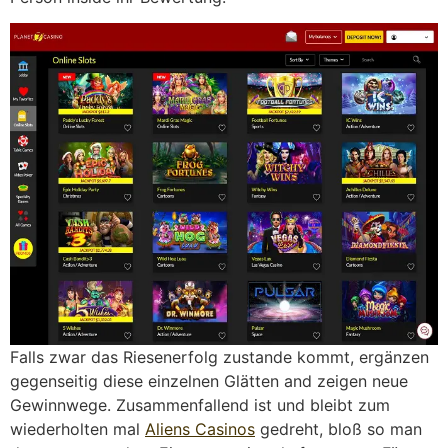
Falls zwar das Riesenerfolg zustande kommt, ergänzen
gegenseitig diese einzelnen Glätten and zeigen neue
Gewinnwege. Zusammenfallend ist und bleibt zum
wiederholten mal
Aliens Casinos
gedreht, bloß so man