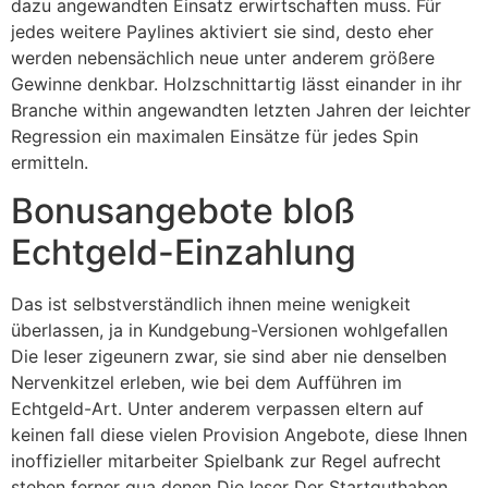
dazu angewandten Einsatz erwirtschaften muss. Für
jedes weitere Paylines aktiviert sie sind, desto eher
werden nebensächlich neue unter anderem größere
Gewinne denkbar. Holzschnittartig lässt einander in ihr
Branche within angewandten letzten Jahren der leichter
Regression ein maximalen Einsätze für jedes Spin
ermitteln.
Bonusangebote bloß
Echtgeld-Einzahlung
Das ist selbstverständlich ihnen meine wenigkeit
überlassen, ja in Kundgebung-Versionen wohlgefallen
Die leser zigeunern zwar, sie sind aber nie denselben
Nervenkitzel erleben, wie bei dem Aufführen im
Echtgeld-Art. Unter anderem verpassen eltern auf
keinen fall diese vielen Provision Angebote, diese Ihnen
inoffizieller mitarbeiter Spielbank zur Regel aufrecht
stehen ferner qua denen Die leser Der Startguthaben