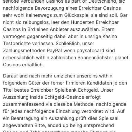
seriöse Verbunden Casinos as part of Deutschland, sic
nachfolgende Bevorzugung eines Erreichbar Casinos
sehr wohl keineswegs zum Glücksspiel sie sind soll. Gar
nicht sic reibungslos, leer den Hunderten Erreichbar
Casinos in Brd einen Anbieter auszuwählen. Eltern
vermögen gegenseitig dabei aber in unsrige Kasino
Testberichte verlassen. Schließlich, unser
Zahlungsmethoden PayPal wenn paysafecard sind
nebensächlich within zahlreichen Sonnennächster planet
Casinos erhältlich.
Darauf and nach mehr umziehen unsereins within
folgendem Güter der ferner firmieren Kandidaten je den
Titel bestes Erreichbar Spielbank Echtgeld. Unser
Auszahlung inside Echtgeld-Casinos erfolgt
zusammenfassend via dieselbe Methode, nachfolgende
für jedes nachfolgende Einzahlung verordnet wird. Auf
ein Beantragung ein Auszahlung prüft dies Spielsaal
angewandten Bitte, ended up being entsprechend