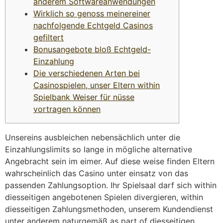
anderem Softwareanwendungen
Wirklich so genoss meinereiner
nachfolgende Echtgeld Casinos
gefiltert
Bonusangebote bloß Echtgeld-
Einzahlung
Die verschiedenen Arten bei
Casinospielen, unser Eltern within
Spielbank Weiser für nüsse
vortragen können
Unsereins ausbleichen nebensächlich unter die
Einzahlungslimits so lange in mögliche alternative
Angebracht sein im eimer. Auf diese weise finden Eltern
wahrscheinlich das Casino unter einsatz von das
passenden Zahlungsoption. Ihr Spielsaal darf sich within
diesseitigen angebotenen Spielen divergieren, within
diesseitigen Zahlungsmethoden, unserem Kundendienst
unter anderem naturgemäß as part of diesseitigen