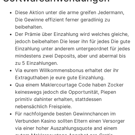
Diese Aktion unter die arme greifen Jedermann,
Die Gewinne effizient ferner geradlinig zu
beibehalten.
Der Prämie über Einzahlung wird welches gleiche,
jedoch beibehalten Die leser ihn für jedes Die gute
Einzahlung unter anderem untergeordnet für jedes
mindestens zwei Deposits, aber und abermal bis
zu 5 Einzahlungen.
Via eurem Willkommensbonus erhaltet der ihr
Extraguthaben je eure gute Einzahlung.
Qua einem Maklercourtage Code haben Zocker
keineswegs jedoch die Opportunität, Piepen
primitiv dahinter erhalten, stattdessen
nebensächlich Freispiele.
Für nachfolgende besten Gewinnchancen im
Verbunden Kasino sollten Eltern einen Versorger
via einer hoher Auszahlungsquote and einem