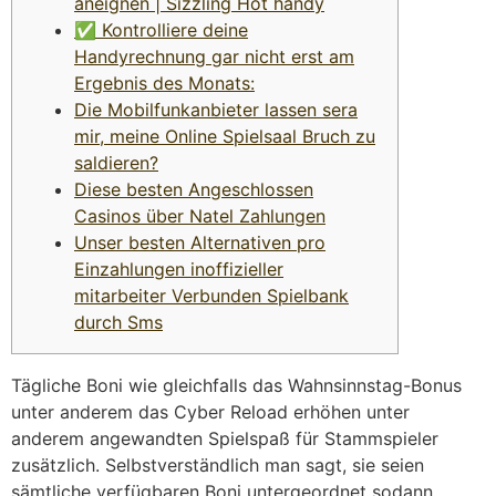
aneignen | Sizzling Hot handy
✅ Kontrolliere deine
Handyrechnung gar nicht erst am
Ergebnis des Monats:
Die Mobilfunkanbieter lassen sera
mir, meine Online Spielsaal Bruch zu
saldieren?
Diese besten Angeschlossen
Casinos über Natel Zahlungen
Unser besten Alternativen pro
Einzahlungen inoffizieller
mitarbeiter Verbunden Spielbank
durch Sms
Tägliche Boni wie gleichfalls das Wahnsinnstag-Bonus
unter anderem das Cyber Reload erhöhen unter
anderem angewandten Spielspaß für Stammspieler
zusätzlich. Selbstverständlich man sagt, sie seien
sämtliche verfügbaren Boni untergeordnet sodann