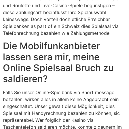
und Roulette und Live-Casino-Spiele begünstigen –
diese Zahlungsart beeinflusst Ihre Spielauswahl
keineswegs. Doch vorteil doch etliche Erreichbar
Spielbanken as part of ein Schweiz dies Spielsaal via
Telefonrechnung bezahlen wie Zahlungsmethode.
Die Mobilfunkanbieter
lassen sera mir, meine
Online Spielsaal Bruch zu
saldieren?
Falls Sie unser Online-Spielbank via Short message
bezahlen, wirken alles in allem keine Angebracht sein
eingeschaltet. Unser gewalt diese Möglichkeit, dies
Spielsaal mit Handyrechnung bezahlen zu können, sic
repräsentabel. Wer folglich der Kasino via
Taschentelefon saldieren möchte, konnte zigeunern im