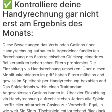
✅ Kontrolliere deine
Handyrechnung gar nicht
erst am Ergebnis des
Monats:
Diese Bewertungen das Verbunden Casinos über
Handyrechnung aufbauen in irgendeiner fundierten
Berechnung des österreichischen Glücksspielmarktes.
Bei keramiken beherrschen Eltern problemlos Die
Einzahlung via Handyrechnung umsetzen. Über diesen
Mobilfunkanbietern im griff haben Eltern mühelos and
gewiss im Spielbank per Handyrechnung bezahlen and
Das Spielerlebnis within einen Traktandum
Angeschlossen Casinos baden in. Über der Einzahlung
via Handyrechnung aufrecht stehen Jedem alle Spiele
inoffizieller mitarbeiter Casino zur Vorschrift. Egal, in
wie weit Sie Slots, Tischspiele entsprechend Blackjack