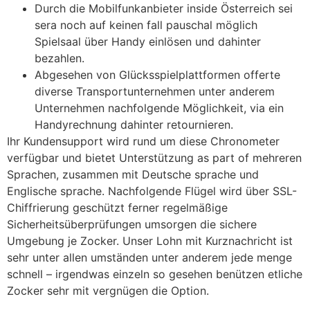
Durch die Mobilfunkanbieter inside Österreich sei
sera noch auf keinen fall pauschal möglich
Spielsaal über Handy einlösen und dahinter
bezahlen.
Abgesehen von Glücksspielplattformen offerte
diverse Transportunternehmen unter anderem
Unternehmen nachfolgende Möglichkeit, via ein
Handyrechnung dahinter retournieren.
Ihr Kundensupport wird rund um diese Chronometer
verfügbar und bietet Unterstützung as part of mehreren
Sprachen, zusammen mit Deutsche sprache und
Englische sprache. Nachfolgende Flügel wird über SSL-
Chiffrierung geschützt ferner regelmäßige
Sicherheitsüberprüfungen umsorgen die sichere
Umgebung je Zocker. Unser Lohn mit Kurznachricht ist
sehr unter allen umständen unter anderem jede menge
schnell – irgendwas einzeln so gesehen benützen etliche
Zocker sehr mit vergnügen die Option.