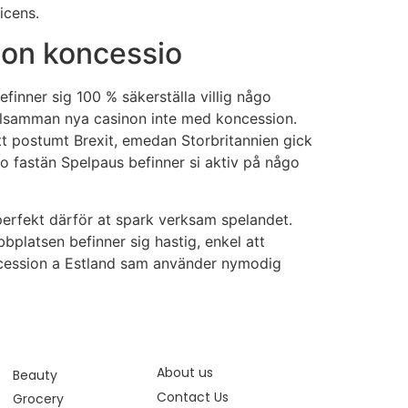
icens.
son koncessio
finner sig 100 % säkerställa villig någo
tillsamman nya casinon inte med koncession.
tt postumt Brexit, emedan Storbritannien gick
no fastän Spelpaus befinner si aktiv på någo
erfekt därför at spark verksam spelandet.
bplatsen befinner sig hastig, enkel att
oncession a Estland sam använder nymodig
About us
Beauty
Contact Us
Grocery