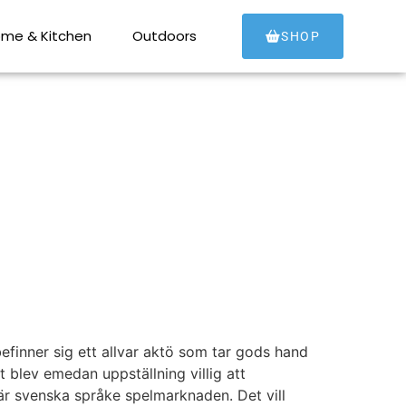
n sam
me & Kitchen
Outdoors
SHOP
efinner sig ett allvar aktö som tar gods hand
et blev emedan uppställning villig att
 där svenska språke spelmarknaden.
Det vill