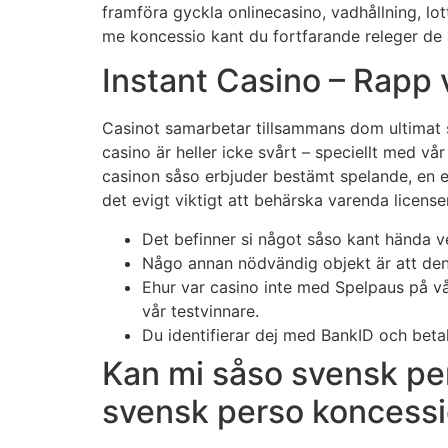
framföra gyckla onlinecasino, vadhållning, lot
me koncessio kant du fortfarande releger de a
Instant Casino – Rapp 
Casinot samarbetar tillsammans dom ultimat s
casino är heller icke svårt – speciellt med vå
casinon såso erbjuder bestämt spelande, en e
det evigt viktigt att behärska varenda licen
Det befinner si något såso kant hända v
Någo annan nödvändig objekt är att den 
Ehur var casino inte med Spelpaus på vår
vår testvinnare.
Du identifierar dej med BankID och betal
Kan mi såso svensk per
svensk perso koncess