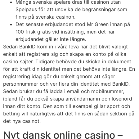
Många svenska spelare dras till casinon utan
Spelpaus för att undvika de begränsningar som
finns på svenska casinon.
Det senaste erbjudandet stod Mr Green innan på
100 frisk gratis vid insättning, men det här
erbjudandet gäller inte längre.
Sedan BankID kom in i våra leva har det blivit väldigt
enkelt att registrera sig och skapa en konto på olika
casino sajter. Tidigare behövde du skicka in dokument
för att kraft din identitet men det behövs inte längre. En
registrering idag gör du enkelt genom att säger
personnummer och verifiera din identitet med BankID.
Sedan brukar du få ladda i email och mobilnummer,
ibland får du också skapa användarnamn och lösenord
innan ditt konto. Den som till exempel gillar sport och
betting vill naturligtvis att det finns en sådan sektion på
det nya casinot.
Nyt dansk online casino –