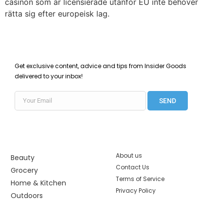
casinon som är licensierade utanför EU inte behöver
rätta sig efter europeisk lag.
Get exclusive content, advice and tips from Insider Goods
delivered to your inbox!
SEND
About us
Beauty
Contact Us
Grocery
Terms of Service
Home & Kitchen
Privacy Policy
Outdoors