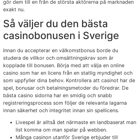
gör dem till en från de största aktörerna på marknaden
exakt nu.
Så väljer du den bästa
casinobonusen i Sverige
Innan du accepterar en välkomstbonus borde du
studera de villkor och omsättningskrav som är
kopplade till bonusen. Börja med att välja en online
casino som har en licens från en statlig myndighet och
som uppfyller dina behov. Kontrollera att casinot har de
spel, bonusar och betalningsmetoder du föredrar. De
bästa casino sidorna har en smidig och snabb
registreringsprocess som följer de relevanta lagarna
innan säkerhet och integritet innan sin spellicens.
Livespel är alltså det närmaste en landbaserat man
list komma om man spelar på webben.
Många casinon utanför Sverige erbjuder till