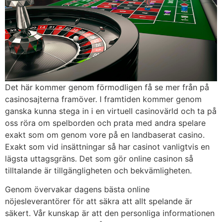
Det här kommer genom förmodligen få se mer från på
casinosajterna framöver. I framtiden kommer genom
ganska kunna stega in i en virtuell casinovärld och ta på
oss röra om spelborden och prata med andra spelare
exakt som om genom vore på en landbaserat casino.
Exakt som vid insättningar så har casinot vanligtvis en
lägsta uttagsgräns. Det som gör online casinon så
tilltalande är tillgängligheten och bekvämligheten.
Genom övervakar dagens bästa online
nöjesleverantörer för att säkra att allt spelande är
säkert. Vår kunskap är att den personliga informationen