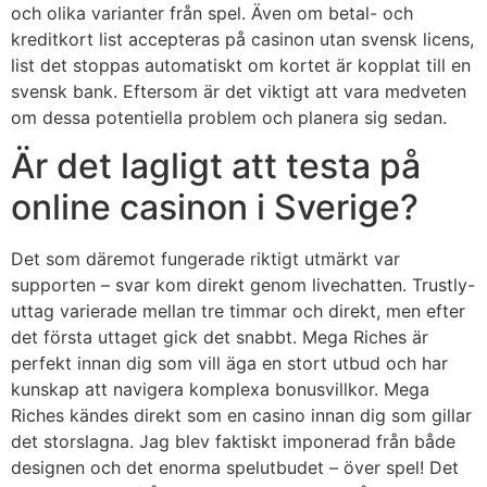
och olika varianter från spel. Även om betal- och
kreditkort list accepteras på casinon utan svensk licens,
list det stoppas automatiskt om kortet är kopplat till en
svensk bank.
Eftersom är det viktigt att vara medveten
om dessa potentiella problem och planera sig sedan.
Är det lagligt att testa på
online casinon i Sverige?
Det som däremot fungerade riktigt utmärkt var
supporten – svar kom direkt genom livechatten. Trustly-
uttag varierade mellan tre timmar och direkt, men efter
det första uttaget gick det snabbt. Mega Riches är
perfekt innan dig som vill äga en stort utbud och har
kunskap att navigera komplexa bonusvillkor. Mega
Riches kändes direkt som en casino innan dig som gillar
det storslagna. Jag blev faktiskt imponerad från både
designen och det enorma spelutbudet – över spel! Det