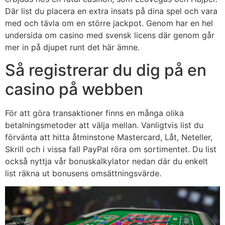
Där list du placera en extra insats på dina spel och vara
med och tävla om en större jackpot. Genom har en hel
undersida om casino med svensk licens där genom går
mer in på djupet runt det här ämne.
Så registrerar du dig på en
casino på webben
För att göra transaktioner finns en många olika
betalningsmetoder att välja mellan. Vanligtvis list du
förvänta att hitta åtminstone Mastercard, Låt, Neteller,
Skrill och i vissa fall PayPal röra om sortimentet. Du list
också nyttja vår bonuskalkylator nedan där du enkelt
list räkna ut bonusens omsättningsvärde.