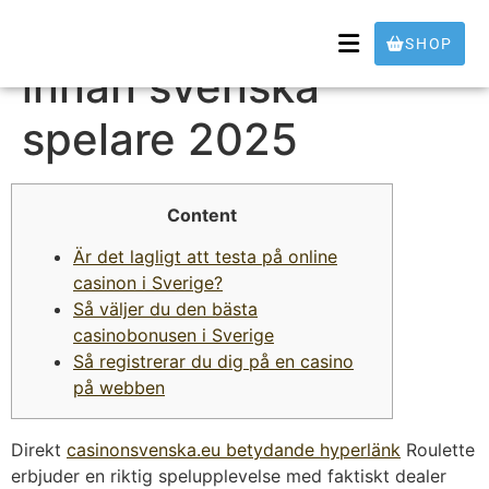
Bästa online casino
SHOP
innan svenska
spelare 2025
Content
Är det lagligt att testa på online
casinon i Sverige?
Så väljer du den bästa
casinobonusen i Sverige
Så registrerar du dig på en casino
på webben
Direkt
casinonsvenska.eu betydande hyperlänk
Roulette
erbjuder en riktig spelupplevelse med faktiskt dealer