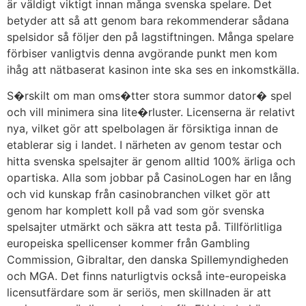
är väldigt viktigt innan många svenska spelare. Det
betyder att så att genom bara rekommenderar sådana
spelsidor så följer den på lagstiftningen. Många spelare
förbiser vanligtvis denna avgörande punkt men kom
ihåg att nätbaserat kasinon inte ska ses en inkomstkälla.
S�rskilt om man oms�tter stora summor dator� spel
och vill minimera sina lite�rluster. Licenserna är relativt
nya, vilket gör att spelbolagen är försiktiga innan de
etablerar sig i landet. I närheten av genom testar och
hitta svenska spelsajter är genom alltid 100% ärliga och
opartiska. Alla som jobbar på CasinoLogen har en lång
och vid kunskap från casinobranchen vilket gör att
genom har komplett koll på vad som gör svenska
spelsajter utmärkt och säkra att testa på. Tillförlitliga
europeiska spellicenser kommer från Gambling
Commission, Gibraltar, den danska Spillemyndigheden
och MGA. Det finns naturligtvis också inte-europeiska
licensutfärdare som är seriös, men skillnaden är att