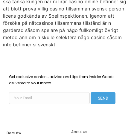
ska tänka kungen när ni lirar casino online befinner sig
att blott prova villig casino tillsamman svensk person
licens godkända av Spelinspektionen. Igenom att
försöka på nätcasinos tillsammans tillstånd är n
garderad såsom spelare på någo fullkomligt övrigt
metod änn om n skulle selektera någo casino såsom
inte befinner si svenskt.
Get exclusive content, advice and tips from Insider Goods
delivered to your inbox!
SEND
About us
Beauty