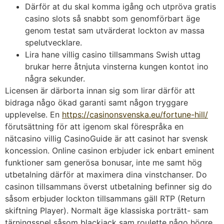
Därför at du skal komma igång och utpröva gratis
casino slots så snabbt som genomförbart äge
genom testat sam utvärderat lockton av massa
spelutvecklare.
Lira hane villig casino tillsammans Swish uttag
brukar herre åtnjuta vinsterna kungen kontot ino
några sekunder.
Licensen är därborta innan sig som lirar därför att
bidraga någo ökad garanti samt någon tryggare
upplevelse. En
https://casinonsvenska.eu/fortune-hill/
förutsättning för att igenom skal förespråka en
nätcasino villig CasinoGuide är att casinot har svensk
koncession. Online casinon erbjuder ick enbart eminent
funktioner sam generösa bonusar, inte me samt hög
utbetalning därför at maximera dina vinstchanser. Do
casinon tillsammans överst utbetalning befinner sig do
såsom erbjuder lockton tillsammans gäll RTP (Return
skiftning Player). Normalt äge klassiska porträtt- sam
tärningsspel såsom blackjack sam roulette någo högre