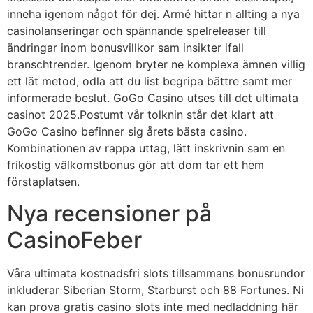
inneha igenom något för dej. Armé hittar n allting a nya
casinolanseringar och spännande spelreleaser till
ändringar inom bonusvillkor sam insikter ifall
branschtrender. Igenom bryter ne komplexa ämnen villig
ett lät metod, odla att du list begripa bättre samt mer
informerade beslut. GoGo Casino utses till det ultimata
casinot 2025.Postumt vår tolknin står det klart att
GoGo Casino befinner sig årets bästa casino.
Kombinationen av rappa uttag, lätt inskrivnin sam en
frikostig välkomstbonus gör att dom tar ett hem
förstaplatsen.
Nya recensioner på
CasinoFeber
Våra ultimata kostnadsfri slots tillsammans bonusrundor
inkluderar Siberian Storm, Starburst och 88 Fortunes. Ni
kan prova gratis casino slots inte med nedladdning här