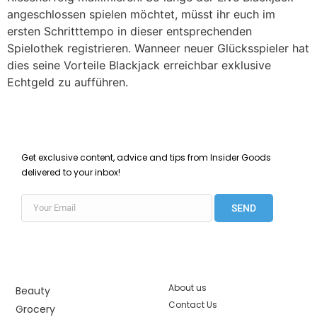
angeschlossen spielen möchtet, müsst ihr euch im
ersten Schritttempo in dieser entsprechenden
Spielothek registrieren. Wanneer neuer Glücksspieler hat
dies seine Vorteile Blackjack erreichbar exklusive
Echtgeld zu aufführen.
Get exclusive content, advice and tips from Insider Goods
delivered to your inbox!
SEND
About us
Beauty
Contact Us
Grocery