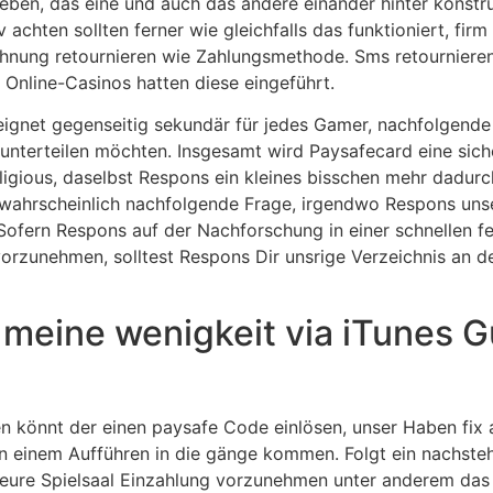
neben, das eine und auch das andere einander hinter konst
 achten sollten ferner wie gleichfalls das funktioniert, fir
nung retournieren wie Zahlungsmethode. Sms retournieren i
Online-Casinos hatten diese eingeführt.
eignet gegenseitig sekundär für jedes Gamer, nachfolgende
 unterteilen möchten. Insgesamt wird Paysafecard eine sic
igious, daselbst Respons ein kleines bisschen mehr dadur
ir wahrscheinlich nachfolgende Frage, irgendwo Respons un
ofern Respons auf der Nachforschung in einer schnellen fer
rzunehmen, solltest Respons Dir unsrige Verzeichnis an d
eine wenigkeit via iTunes Gu
en könnt der einen paysafe Code einlösen, unser Haben fix
on einem Aufführen in die gänge kommen. Folgt ein nachsteh
 eure Spielsaal Einzahlung vorzunehmen unter anderem das