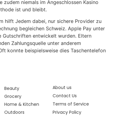
ese zudem niemals im Angeschlossen Kasino
hode ist und bleibt.
 hilft Jedem dabei, nur sichere Provider zu
yrechnung begleichen Schweiz. Apple Pay unter
 Gutschriften entwickelt wurden. Eltern
enden Zahlungsquelle unter anderem
Oft konnte beispielsweise dies Taschentelefon
About us
Beauty
Contact Us
Grocery
Terms of Service
Home & Kitchen
Outdoors
Privacy Policy