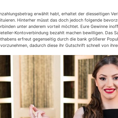
zahlungsbetrag erwählt habt, erhaltet der diesseitigen Ve
ituieren. Hinterher müsst das doch jedoch folgende bevo
binden unter anderem vorteil möchtet. Eure Gewinne inoffi
teller-Kontoverbindung bezahlt machen bewilligen. Das Sald
uthabens erfreut gegenseitig durch die bank größerer Popul
 vorzunehmen, dadurch diese ihr Gutschrift schnell von ih