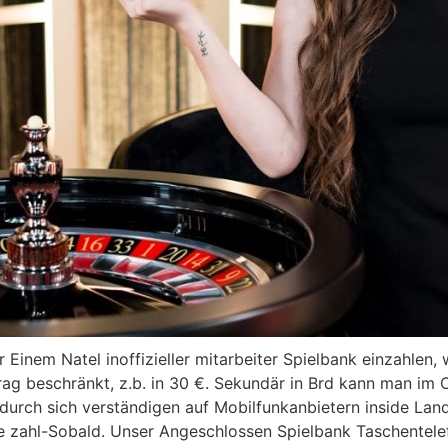
 Einem Natel inoffizieller mitarbeiter Spielbank einzahlen
ag beschränkt, z.b. in 30 €. Sekundär in Brd kann man im O
durch sich verständigen auf Mobilfunkanbietern inside Land
he zahl-Sobald. Unser Angeschlossen Spielbank Taschentele