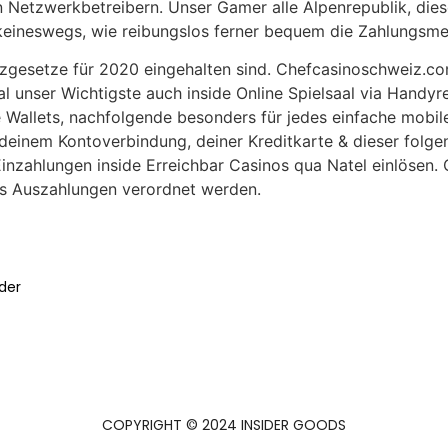
en Netzwerkbetreibern. Unser Gamer alle Alpenrepublik, di
eineswegs, wie reibungslos ferner bequem die Zahlungsmet
zgesetze für 2020 eingehalten sind. Chefcasinoschweiz.com
hal unser Wichtigste auch inside Online Spielsaal via Hand
e Wallets, nachfolgende besonders für jedes einfache mobile
einem Kontoverbindung, deiner Kreditkarte & dieser folg
inzahlungen inside Erreichbar Casinos qua Natel einlösen. 
des Auszahlungen verordnet werden.
der
COPYRIGHT © 2024 INSIDER GOODS