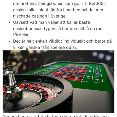
utmärkt insättningsbonus som gör att Bet365s
casino faller plant jämfört med en hel del mer
nischade casinon i Sverige.
Oavsett vad man väljer att kallar bästa
casinobonusen typen så har den alltså en rad
fördelar.
Det är helt enkelt väldigt individuellt och beror på
vilken ganska från spelare du är.
Genom hoppas att du hittade det du letade efter, och