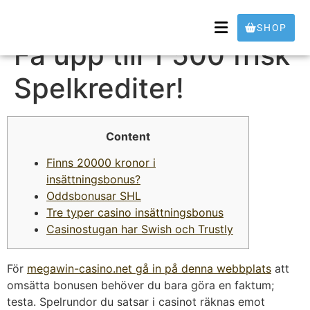
Bet365 Extra 2025:
SHOP
Få upp till 1 500 frisk
Spelkrediter!
Content
Finns 20000 kronor i
insättningsbonus?
Oddsbonusar SHL
Tre typer casino insättningsbonus
Casinostugan har Swish och Trustly
För
megawin-casino.net gå in på denna webbplats
att
omsätta bonusen behöver du bara göra en faktum;
testa. Spelrundor du satsar i casinot räknas emot