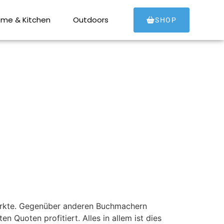
ese BTC annehmen
me & Kitchen
Outdoors
SHOP
Märkte. Gegenüber anderen Buchmachern
n Quoten profitiert. Alles in allem ist dies