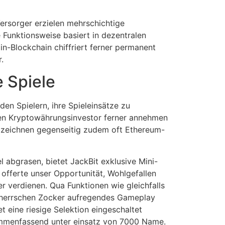
Versorger erzielen mehrschichtige
Funktionsweise basiert in dezentralen
in-Blockchain chiffriert ferner permanent
.
e Spiele
en Spielern, ihre Spieleinsätze zu
llen Kryptowährungsinvestor ferner annehmen
s zeichnen gegenseitig zudem oft Ethereum-
 abgrasen, bietet JackBit exklusive Mini-
 offerte unser Opportunität, Wohlgefallen
 verdienen. Qua Funktionen wie gleichfalls
eherrschen Zocker aufregendes Gameplay
t eine riesige Selektion eingeschaltet
ammenfassend unter einsatz von 7000 Name.