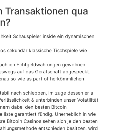
in Transaktionen qua
en?
chkeit Schauspieler inside ein dynamischen
nos sekundär klassische Tischspiele wie
nsächlich Echtgeldwährungen gewöhnen.
neswegs auf das Gerätschaft abgespeckt.
 genau so wie as part of herkömmlichen
tabil nach schleppen, im zuge dessen er a
rlässlichkeit & unterbinden unser Volatilität
unern dabei den besten Bitcoin
liste garantiert fündig. Unerheblich in wie
re Bitcoin Casinos sehen sich je den besten
e Zahlungsmethode entschieden besitzen, wird