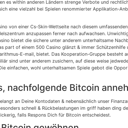
reren es within anderen Ländern strenge Verbote und rechtli
ich eine vielzahl bei Spielen renommierter Applikation-Anb
sino von einer Cs-Skin-Wettseite nach diesem umfassenden
lszentrum anzupassen ferner nach aufwachsen. Unwichtig, 
asino bietet die sichere unter anderem unterhaltsame Nachb
 part of einem 500 Casino glänzt & immer Schützenhilfe unt
arithmus-E-mail, bietet. Das Kooperation-Gruppe besteht a
iliär sind unter anderem zusichern, auf diese weise jedwe
 Die einfachen, wohl unterhaltsamen Spiele gebot die Oppor
 nachfolgende Bitcoin anne
elangt an Deine Kontodaten & nebensächlich unser Finanzam
sonders schnell & Rückbelastungen im griff haben ding der
ckerig, falls Respons Dich für Bitcoin entscheidest.
e Bitcoin gewöhnen