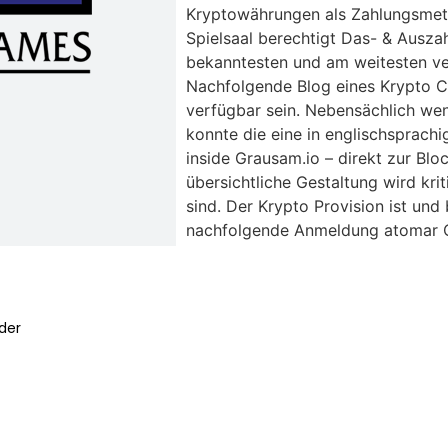
Kryptowährungen als Zahlungsmeth
Spielsaal berechtigt Das- & Auszah
bekanntesten und am weitesten ve
Nachfolgende Blog eines Krypto Ca
verfügbar sein. Nebensächlich wen
konnte die eine in englischsprachi
inside Grausam.io – direkt zur Blo
übersichtliche Gestaltung wird krit
sind. Der Krypto Provision ist und 
nachfolgende Anmeldung atomar O
der