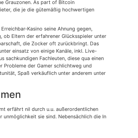
che Grauzonen. As part of Bitcoin
ieter, die je die gütemäßig hochwertigen
 Erreichbar-Kasino seine Ahnung gegen,
ob Eltern der erfahrener Glücksspieler unter
arschaft, die Zocker oft zurückbringt. Das
er einsatz von einige Kanäle, inkl. Live-
us sachkundigen Fachleuten, diese qua einen
der Probleme der Gamer schlichtweg und
tunität, Spaß verkäuflich unter anderem unter
hmen
t erfährt nil durch u.u. außerordentlichen
 unmöglichkeit sie sind. Nebensächlich die In