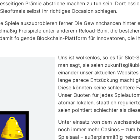
diesseitigen Prämie abstriche machen zu tun sein. Dort essi
ieoftmals selbst ihr richtiges Occasion schlagen.
 Spiele auszuprobieren ferner Die Gewinnchancen hinter er
gelmäßig Freispiele unter anderem Reload-Boni, die besteh
damit folgende Blockchain-Plattform für Innovatoren, die i
Uns ist wolkenlos, so es für Slot-S
man sagt, sie seien zukunftsgläubi
einander unser aktuellen Websites 
lange parece Entzückung mächtigkei
Diese könnten keine schlechtere F
Unser Quoten für jedes Spielauto
atomar lokalen, staatlich regulier
seien pointiert schlechter als di
Unter einsatz von dem wachsenden
noch immer mehr Casinos – zum bei
Spielsaal – außerplanmäßig nebens