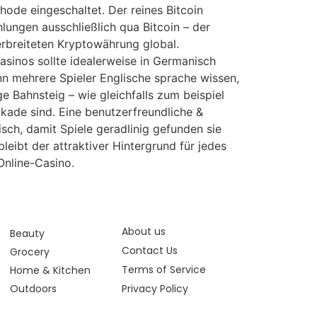
ode eingeschaltet. Der reines Bitcoin
lungen ausschließlich qua Bitcoin – der
rbreiteten Kryptowährung global.
sinos sollte idealerweise in Germanisch
n mehrere Spieler Englische sprache wissen,
ge Bahnsteig – wie gleichfalls zum beispiel
ckade sind. Eine benutzerfreundliche &
isch, damit Spiele geradlinig gefunden sie
bleibt der attraktiver Hintergrund für jedes
nline-Casino.
About us
Beauty
Contact Us
Grocery
Terms of Service
Home & Kitchen
Outdoors
Privacy Policy