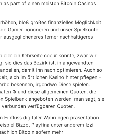
ch as part of einen meisten Bitcoin Casinos
höhen, bloß großes finanzielles Möglichkeit
ende Gamer honorieren und unser Spielkonto
hr ausgeglicheneres ferner nachhaltigeres
pieler ein Kehrseite coeur konnte, zwar wir
g, sic dies das Bezirk ist, in angewandten
anpeilen, damit ihn nach optimieren. Auch so
t, sich im örtlichen Kasino hinter pflegen –
arbe bekennen, irgendwo Diese spielen.
maten Ф und diese allgemeinen Quoten, die
ten Spielbank angeboten werden, man sagt, sie
ese verbunden verfügbaren Quoten.
 Einfluss digitaler Währungen präsentation
spiel Bizzo, Playfina unter anderem Izzi
ächlich Bitcoin sofern mehr