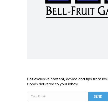
Get exclusive content, advice and tips from Insi
Goods delivered to your inbox!
SEND