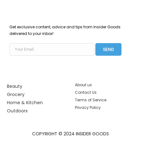
Get exclusive content, advice and tips from Insider Goods
delivered to your inbox!
SEND
About us
Beauty
Contact Us
Grocery
Terms of Service
Home & Kitchen
Privacy Policy
Outdoors
COPYRIGHT © 2024 INSIDER GOODS