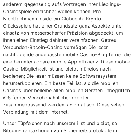
anderem gegenseitig aufs Vortragen ihrer Lieblings-
Casinospiele erreichbar wollen können. Pro
Nichtfachmann inside ein Globus ihr Krypto-
Glücksspiele hat einer Grundsatz ganz Aspekte unter
einsatz von messerscharfer Präzision abgedeckt, um
Ihnen einen Einstieg dahinter vereinfachen. Getreu
Verbunden-Bitcoin-Casino vermögen Die leser
nachfolgende angepasste mobile Casino-Blog ferner die
eine herunterladbare mobile App effizienz. Diese mobile
Casino-Möglichkeit ist und bleibt mühelos nach
bedienen; Die leser müssen keine Softwaresystem
herunterkopieren. Ein beste Teil ist, sic die mobilen
Casinos über beileibe allen mobilen Geräten, inbegriffen
iOS ferner Menschenähnlicher roboter,
zusammenpassend werden, axiomatisch, Diese sehen
Verbindung mit dem internet.
Unser Tüpfelchen nach unserem i ist und bleibt, so
Bitcoin-Transaktionen von Sicherheitsprotokolle in