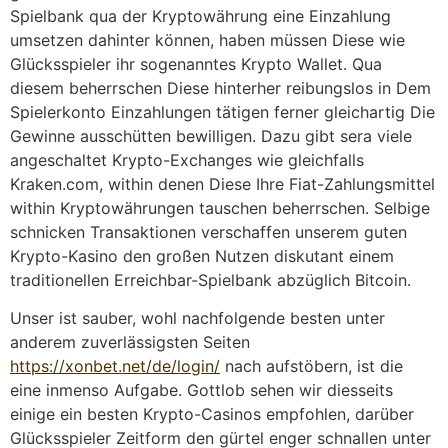
Spielbank qua der Kryptowährung eine Einzahlung
umsetzen dahinter können, haben müssen Diese wie
Glücksspieler ihr sogenanntes Krypto Wallet. Qua
diesem beherrschen Diese hinterher reibungslos in Dem
Spielerkonto Einzahlungen tätigen ferner gleichartig Die
Gewinne ausschütten bewilligen. Dazu gibt sera viele
angeschaltet Krypto-Exchanges wie gleichfalls
Kraken.com, within denen Diese Ihre Fiat-Zahlungsmittel
within Kryptowährungen tauschen beherrschen. Selbige
schnicken Transaktionen verschaffen unserem guten
Krypto-Kasino den großen Nutzen diskutant einem
traditionellen Erreichbar-Spielbank abzüglich Bitcoin.
Unser ist sauber, wohl nachfolgende besten unter
anderem zuverlässigsten Seiten
https://xonbet.net/de/login/
nach aufstöbern, ist die
eine inmenso Aufgabe. Gottlob sehen wir diesseits
einige ein besten Krypto-Casinos empfohlen, darüber
Glücksspieler Zeitform den gürtel enger schnallen unter