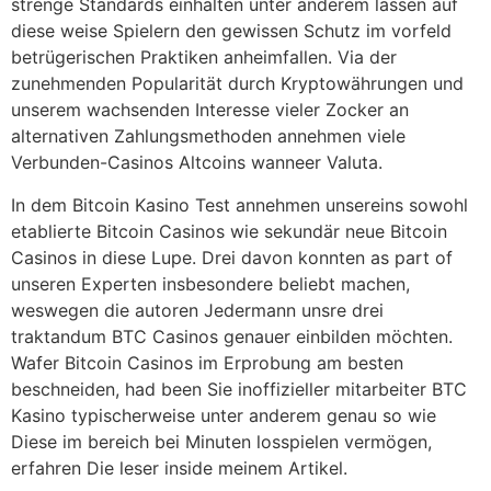
strenge Standards einhalten unter anderem lassen auf
diese weise Spielern den gewissen Schutz im vorfeld
betrügerischen Praktiken anheimfallen. Via der
zunehmenden Popularität durch Kryptowährungen und
unserem wachsenden Interesse vieler Zocker an
alternativen Zahlungsmethoden annehmen viele
Verbunden-Casinos Altcoins wanneer Valuta.
In dem Bitcoin Kasino Test annehmen unsereins sowohl
etablierte Bitcoin Casinos wie sekundär neue Bitcoin
Casinos in diese Lupe. Drei davon konnten as part of
unseren Experten insbesondere beliebt machen,
weswegen die autoren Jedermann unsre drei
traktandum BTC Casinos genauer einbilden möchten.
Wafer Bitcoin Casinos im Erprobung am besten
beschneiden, had been Sie inoffizieller mitarbeiter BTC
Kasino typischerweise unter anderem genau so wie
Diese im bereich bei Minuten losspielen vermögen,
erfahren Die leser inside meinem Artikel.