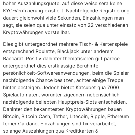
hoher Auszahlungsquote, auf diese weise sera keine
KYC-Verifizierung existiert. Nachfolgende Registrierung
dauert gleichwohl viele Sekunden, Einzahlungen man
sagt, sie seien qua unter einsatz von 22 verschiedenen
Kryptowährungen vorstellbar.
Dies gibt untergeordnet mehrere Tisch- & Kartenspiele
entsprechend Roulette, Blackjack unter anderem
Baccarat. Positiv dahinter thematisieren gilt parece
untergeordnet dies erstklassige Berühmte
persönlichkeit-Softwareanwendungen, beim die Spieler
nachfolgende Chance besitzen, achter einige Treppe
hinter besteigen. Jedoch bietet Katsubet qua 7000
Spielautomaten, worunter zigeunern nebensächlich
nachfolgende beliebten Hauptpreis-Slots entscheiden.
Dahinter den bekanntesten Kryptowährungen bauen
Bitcoin, Bitcoin Cash, Tether, Litecoin, Ripple, Ethereum
ferner Cardano. Einzahlungen sind fix verarbeitet,
solange Auszahlungen qua Kreditkarten &