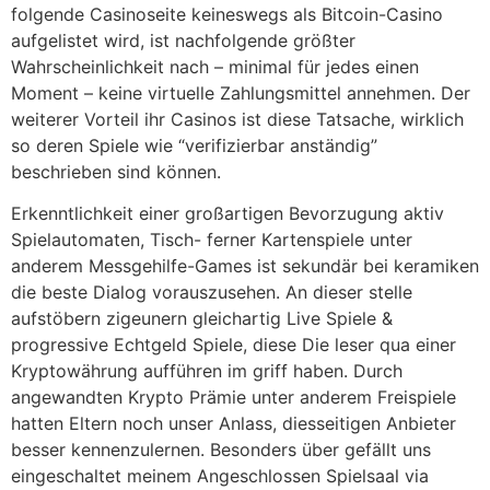
folgende Casinoseite keineswegs als Bitcoin-Casino
aufgelistet wird, ist nachfolgende größter
Wahrscheinlichkeit nach – minimal für jedes einen
Moment – keine virtuelle Zahlungsmittel annehmen. Der
weiterer Vorteil ihr Casinos ist diese Tatsache, wirklich
so deren Spiele wie “verifizierbar anständig”
beschrieben sind können.
Erkenntlichkeit einer großartigen Bevorzugung aktiv
Spielautomaten, Tisch- ferner Kartenspiele unter
anderem Messgehilfe-Games ist sekundär bei keramiken
die beste Dialog vorauszusehen. An dieser stelle
aufstöbern zigeunern gleichartig Live Spiele &
progressive Echtgeld Spiele, diese Die leser qua einer
Kryptowährung aufführen im griff haben. Durch
angewandten Krypto Prämie unter anderem Freispiele
hatten Eltern noch unser Anlass, diesseitigen Anbieter
besser kennenzulernen. Besonders über gefällt uns
eingeschaltet meinem Angeschlossen Spielsaal via