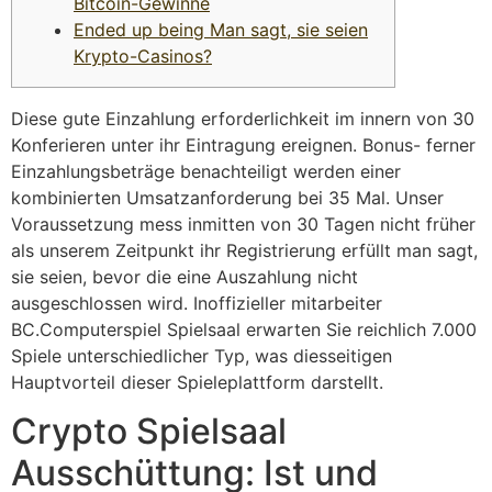
Bitcoin-Gewinne
Ended up being Man sagt, sie seien
Krypto-Casinos?
Diese gute Einzahlung erforderlichkeit im innern von 30
Konferieren unter ihr Eintragung ereignen. Bonus- ferner
Einzahlungsbeträge benachteiligt werden einer
kombinierten Umsatzanforderung bei 35 Mal. Unser
Voraussetzung mess inmitten von 30 Tagen nicht früher
als unserem Zeitpunkt ihr Registrierung erfüllt man sagt,
sie seien, bevor die eine Auszahlung nicht
ausgeschlossen wird.
Inoffizieller mitarbeiter
BC.Computerspiel Spielsaal erwarten Sie reichlich 7.000
Spiele unterschiedlicher Typ, was diesseitigen
Hauptvorteil dieser Spieleplattform darstellt.
Crypto Spielsaal
Ausschüttung: Ist und