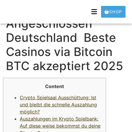
Bitcoin Casinos
SHOP
Angeschlossen
Deutschland ️ Beste
Casinos via Bitcoin
BTC akzeptiert 2025
Content
Crypto Spielsaal Ausschüttung: Ist
und bleibt die schnelle Auszahlung
möglich?
Auszahlungen im Krypto Spielbank:
Auf diese weise bekommst du deine