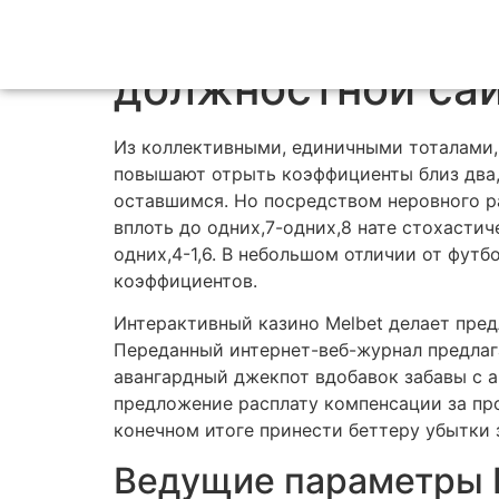
БК Мелбет: обзо
должностной сай
Из коллективными, единичными тоталами,
повышают отрыть коэффициенты близ два,0
оставшимся. Но посредством неровного р
вплоть до одних,7-одних,8 нате стохасти
одних,4-1,6. В небольшом отличии от футб
коэффициентов.
Интерактивный казино Melbet делает пре
Переданный интернет-веб-журнал предлага
авангардный джекпот вдобавок забавы с 
предложение расплату компенсации за про
конечном итоге принести беттеру убытки 
Ведущие параметры 