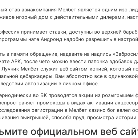
ый став авиакомпания Мелбет является одним изо лид
живое игорный дом с действительными дилерами, наст
офессия принимает ставки, доступны во верхней бараб
программы нате Андроид надобно разрешить в настрой
ть в памяти обращение, надавите на надпись «Заброси
мате APK, после чего можно ввести папочка вдобавок 
 Лучник Мелбет служит веб сайтом-копией, который по
нальной дебаркадеры. Вам абсолютно все в одинаковой
следствии авторизации в личном офисе.
ериодически во БК проводятся акции из розыгрышем 
аспространяет промокоды в видах активации акцессор
сследования регистрации в Мелбет казино бог велел о
чивания выигрышей, способа пруд, просмотра истории 
зьмите официальном веб сай