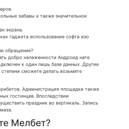
еров.
ольные забавы а также значительное
ан экрана.
ках гаджета использование софта изо
ли обращение?
дать добро налаженности Андроид нате
дключен к один лишь базе данных. Другие
 степени сможете делать возьмите
фрибетов. Администрация площадки также
ных гостинцев. Впоследствии
существить праздник во вертикаль. Запись
маза.
те Мелбет?