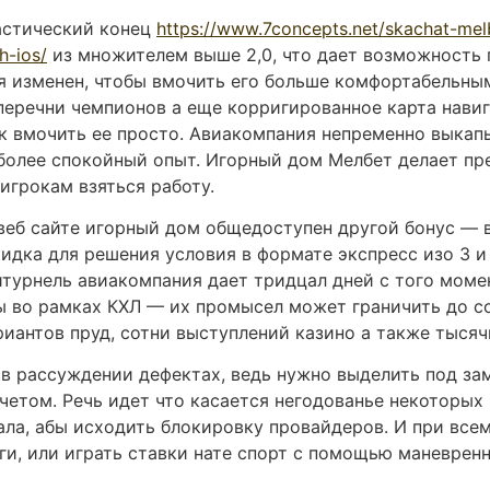
хастический конец
https://www.7concepts.net/skachat-mel
h-ios/
из множителем выше 2,0, что дает возможность
ся изменен, чтобы вмочить его больше комфортабельны
 перечни чемпионов а еще корригированное карта навиг
к вмочить ее просто. Авиакомпания непременно выкап
 более спокойный опыт. Игорный дом Мелбет делает п
игрокам взяться работу.
веб сайте игорный дом общедоступен другой бонус — в
кидка для решения условия в формате экспресс изо 3 и
итурнель авиакомпания дает тридцал дней с того моме
ы во рамках КХЛ — их промысел может граничить до сот
иантов пруд, сотни выступлений казино а также тысяч
 в рассуждении дефектах, ведь нужно выделить под за
етом. Речь идет что касается негодованье некоторых 
ла, абы исходить блокировку провайдеров. И при все
ги, или играть ставки нате спорт с помощью маневрен