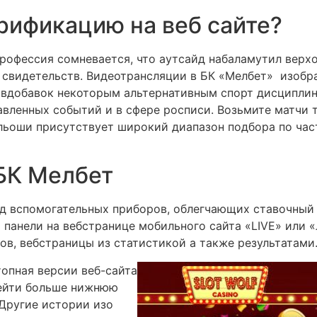
ерификацию на веб сайте?
профессия сомневается, что аутсайд набаламутил вер
 свидетельств. Видеотрансляции в БК «Мелбет» изоб
у вдобавок некоторым альтернативным спорт дисциплин
вленных событий и в сфере росписи. Возьмите матчи 
льоши присутствует широкий диапазон подбора по ча
БК Мелбет
д вспомогательных приборов, облегчающих ставочный 
 панели на вебстранице мобильного сайта «LIVE» или
в, вебстраницы из статистикой а также результатами
опная версии веб-сайта
рейти больше нижнюю
 Другие истории изо