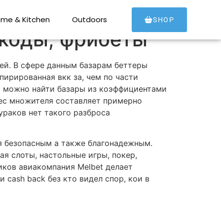
ы, отзвуки,
me & Kitchen
Outdoors
SHOP
окоды, фрибеты
ей. В сфере данным базарам беттеры
пирированная вкк за, чем по части
и можно найти базары из коэффициентами
ес множителя составляет примерно
дураков нет такого разброса
я безопасным а также благонадежным.
я слоты, настольные игры, покер,
иков авиакомпания Melbet делает
cash back без кто видел спор, кои в