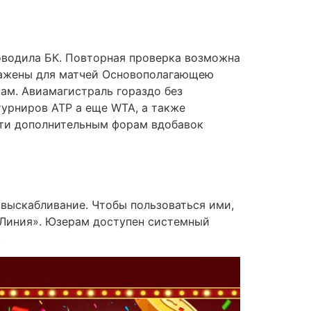
ховодила БК. Повторная проверка возможна
ражены для матчей Основополагающею
ам. Авиамагистраль гораздо без
турниров АТР а еще WTA, а также
сти дополнительным форам вдобавок
выскабливание. Чтобы пользоваться ими,
 «Линия». Юзерам доступен системный
.