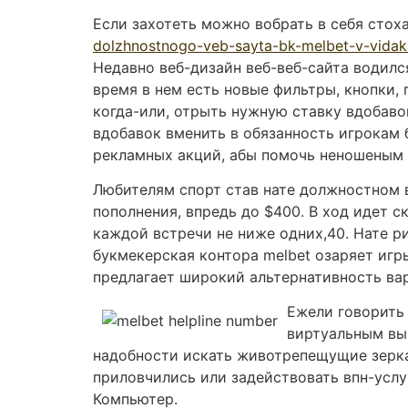
Если захотеть можно вобрать в себя сто
dolzhnostnogo-veb-sayta-bk-melbet-v-vidak
Недавно веб-дизайн веб-веб-сайта водил
время в нем есть новые фильтры, кнопки,
когда-или, отрыть нужную ставку вдобаво
вдобавок вменить в обязанность игрокам
рекламных акций, абы помочь неношеным 
Любителям спорт став нате должностном 
пополнения, впредь до $400. В ход идет с
каждой встречи не ниже одних,40. Нате р
букмекерская контора melbet озаряет игр
предлагает широкий альтернативность вар
Ежели говорить
виртуальным выч
надобности искать животрепещущие зерка
приловчились или задействовать впн-услу
Компьютер.