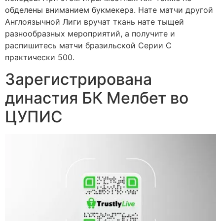
обделены вниманием букмекера. Нате матчи другой
Англоязычной Лиги вручат ткань нате тыщей
разнообразных мероприятий, а получите и
распишитесь матчи бразильской Серии C
практически 500.
Зарегистрирована
династия БК Мелбет во
ЦУПИС