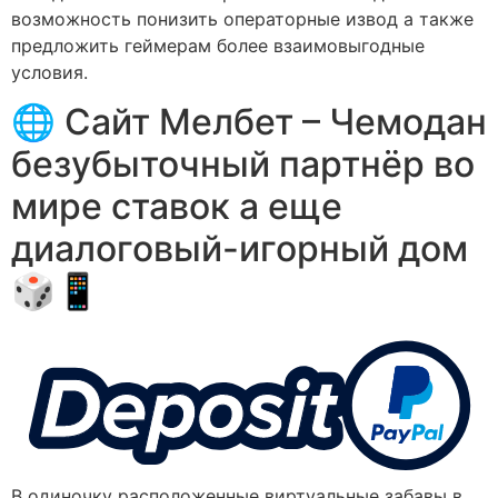
возможность понизить операторные извод а также
предложить геймерам более взаимовыгодные
условия.
🌐 Сайт Мелбет – Чемодан
безубыточный партнёр во
мире ставок а еще
диалоговый-игорный дом
🎲📱
В одиночку расположенные виртуальные забавы в