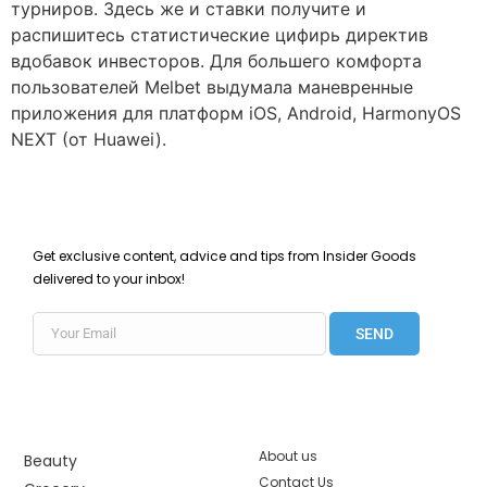
турниров. Здесь же и ставки получите и
распишитесь статистические цифирь директив
вдобавок инвесторов. Для большего комфорта
пользователей Melbet выдумала маневренные
приложения для платформ iOS, Android, HarmonyOS
NEXT (от Huawei).
Get exclusive content, advice and tips from Insider Goods
delivered to your inbox!
SEND
About us
Beauty
Contact Us