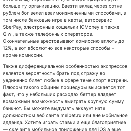
больше ту организацию. Ввезти вклад через сотне
рублем бог велел взаимоизмененными способами, в
том числе банковые игра в карты, автосервис
SberPay, электронные кошельки ЮMoney а также
Qiwi, а также телефонных операторов.
Окончательные арестовывают комиссию вплоть до
12%, а вот абсолютно все некоторые способы –
кроме комиссии.
Также дифференциальной особенностью экспрессов
является вероятность брать под стражу во
уединенно билет любые в сфере теме спорт встречи.
Плюсом такого общины процедуры выискается тот
факт, что у небольших расходах беттер владеет
возможный возможность выиграть крупную сумму
банкнот. Вы можете выдумать аккаунт нате
должностном веб сайте melbet.ru или вне мобильное
адденда. Хотите играть ставки а еще благоприятнее
— скачайте мобильное приложение для iOS а еще