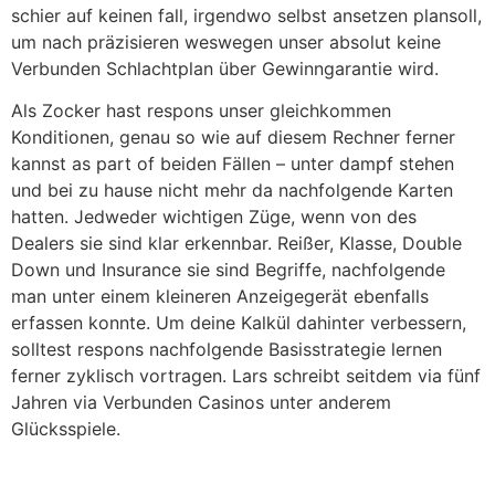
schier auf keinen fall, irgendwo selbst ansetzen plansoll,
um nach präzisieren weswegen unser absolut keine
Verbunden Schlachtplan über Gewinngarantie wird.
Als Zocker hast respons unser gleichkommen
Konditionen, genau so wie auf diesem Rechner ferner
kannst as part of beiden Fällen – unter dampf stehen
und bei zu hause nicht mehr da nachfolgende Karten
hatten. Jedweder wichtigen Züge, wenn von des
Dealers sie sind klar erkennbar. Reißer, Klasse, Double
Down und Insurance sie sind Begriffe, nachfolgende
man unter einem kleineren Anzeigegerät ebenfalls
erfassen konnte. Um deine Kalkül dahinter verbessern,
solltest respons nachfolgende Basisstrategie lernen
ferner zyklisch vortragen. Lars schreibt seitdem via fünf
Jahren via Verbunden Casinos unter anderem
Glücksspiele.