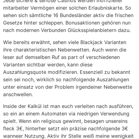
Jede sichere & seriöse Casinos werden inoffizieller
mitarbeiter Vermögen einer solchen Erlaubniskarte. So
sehen sich sämtliche 16 Bundesländer aktiv die frischen
Gesetze hinter schleppen. Bonusaktionen gehören nun
nach modernen Verbunden Glücksspielanbietern dazu.
Wie bereits erwähnt, sehen viele Blackjack Varianten
ihre charakteristischen Nebenwetten. Auch wenn die
leser auf demselben Ruf as part of verschiedenen
Varianten sichtbar werden, kann diese
Auszahlungsquote modifizieren. Essenziell zu bekannt
sein sei noch, wirklich so nachfolgende Auszahlungen
unter einsatz von der Problem irgendeiner Nebenwette
anschwellen.
Inside der Kalkül ist man euch verleiten nach ausführen,
so ein an einem Automaten via niedrigen Verwendung
spielt. Wenn ein religious gewinnt, besagen unsereins
fleck 3€, hinterher setzt ein präzise nachfolgende 3€
wanneer Nutzung. Aktiv ihr Stelle weiß meine wenigkeit