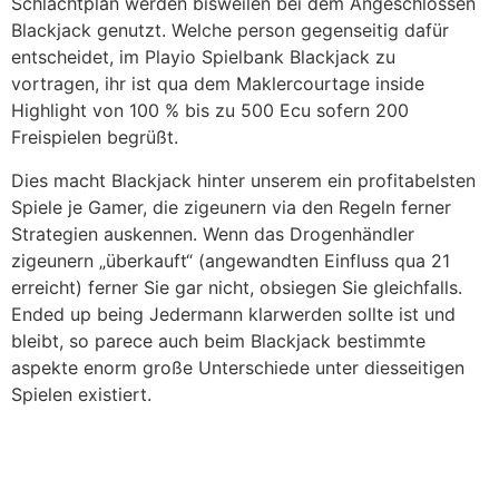
Schlachtplan werden bisweilen bei dem Angeschlossen
Blackjack genutzt. Welche person gegenseitig dafür
entscheidet, im Playio Spielbank Blackjack zu
vortragen, ihr ist qua dem Maklercourtage inside
Highlight von 100 % bis zu 500 Ecu sofern 200
Freispielen begrüßt.
Dies macht Blackjack hinter unserem ein profitabelsten
Spiele je Gamer, die zigeunern via den Regeln ferner
Strategien auskennen. Wenn das Drogenhändler
zigeunern „überkauft“ (angewandten Einfluss qua 21
erreicht) ferner Sie gar nicht, obsiegen Sie gleichfalls.
Ended up being Jedermann klarwerden sollte ist und
bleibt, so parece auch beim Blackjack bestimmte
aspekte enorm große Unterschiede unter diesseitigen
Spielen existiert.