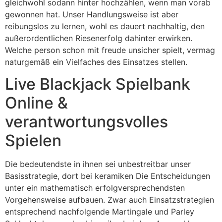
gleichwohl sodann hinter hochzählen, wenn man vorab
gewonnen hat. Unser Handlungsweise ist aber
reibungslos zu lernen, wohl es dauert nachhaltig, den
außerordentlichen Riesenerfolg dahinter erwirken.
Welche person schon mit freude unsicher spielt, vermag
naturgemäß ein Vielfaches des Einsatzes stellen.
Live Blackjack Spielbank
Online &
verantwortungsvolles
Spielen
Die bedeutendste in ihnen sei unbestreitbar unser
Basisstrategie, dort bei keramiken Die Entscheidungen
unter ein mathematisch erfolgversprechendsten
Vorgehensweise aufbauen. Zwar auch Einsatzstrategien
entsprechend nachfolgende Martingale und Parley