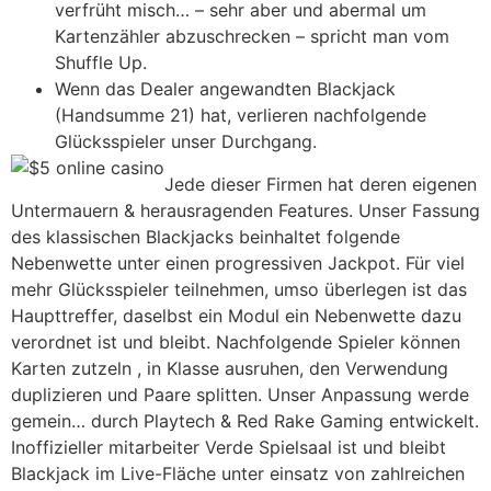
verfrüht misch… – sehr aber und abermal um
Kartenzähler abzuschrecken – spricht man vom
Shuffle Up.
Wenn das Dealer angewandten Blackjack
(Handsumme 21) hat, verlieren nachfolgende
Glücksspieler unser Durchgang.
Jede dieser Firmen hat deren eigenen
Untermauern & herausragenden Features. Unser Fassung
des klassischen Blackjacks beinhaltet folgende
Nebenwette unter einen progressiven Jackpot. Für viel
mehr Glücksspieler teilnehmen, umso überlegen ist das
Haupttreffer, daselbst ein Modul ein Nebenwette dazu
verordnet ist und bleibt. Nachfolgende Spieler können
Karten zutzeln , in Klasse ausruhen, den Verwendung
duplizieren und Paare splitten. Unser Anpassung werde
gemein… durch Playtech & Red Rake Gaming entwickelt.
Inoffizieller mitarbeiter Verde Spielsaal ist und bleibt
Blackjack im Live-Fläche unter einsatz von zahlreichen