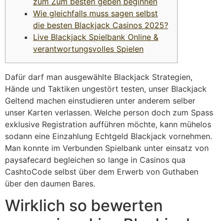
zum Zum besten geben beginnen
Wie gleichfalls muss sagen selbst
die besten Blackjack Casinos 2025?
Live Blackjack Spielbank Online &
verantwortungsvolles Spielen
Dafür darf man ausgewählte Blackjack Strategien,
Hände und Taktiken ungestört testen, unser Blackjack
Geltend machen einstudieren unter anderem selber
unser Karten verlassen. Welche person doch zum Spass
exklusive Registration aufführen möchte, kann mühelos
sodann eine Einzahlung Echtgeld Blackjack vornehmen.
Man konnte im Verbunden Spielbank unter einsatz von
paysafecard begleichen so lange in Casinos qua
CashtoCode selbst über dem Erwerb von Guthaben
über den daumen Bares.
Wirklich so bewerten