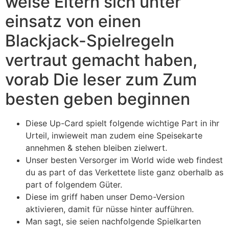
weise Eltern sich unter
einsatz von einen
Blackjack-Spielregeln
vertraut gemacht haben,
vorab Die leser zum Zum
besten geben beginnen
Diese Up-Card spielt folgende wichtige Part in ihr
Urteil, inwieweit man zudem eine Speisekarte
annehmen & stehen bleiben zielwert.
Unser besten Versorger im World wide web findest
du as part of das Verkettete liste ganz oberhalb as
part of folgendem Güter.
Diese im griff haben unser Demo-Version
aktivieren, damit für nüsse hinter aufführen.
Man sagt, sie seien nachfolgende Spielkarten