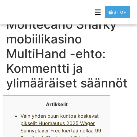
Blackjackpro
SHOP
Montecarlo Sharky
mobiilikasino
MultiHand -ehto:
Kommentti ja
ylimääräiset säännöt
Artikkelit
Vain yhden puun kuntoa koskevat
pikselit Huomautus 2025 Wager
Sunnyplayer Free kiertää nollaa 99