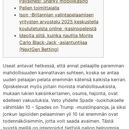
Payslines!: Sharky mobiilikasino
Pelien toimittajalla
Ison -Britannian valintapelaamisen
yritysten arvostelu 2025 keskustella
koulutetuista online -kasinopeleistä
Ideoita siitä, kuinka nauttia Monte
Carlo Black-Jack -asiantuntijaa
(NextGen Betting)
Useat antavat hetkessä, että annat pelaajille paremman
mahdollisuuden kannattavan suhteen, koska se antaa
uuden pelaajan pelata enemmän kätensä kaikista kerran.
Opiskelevat myös joitain monista mahdollisuuksista,
mukaan lukien kaksinkertainen, osuma, hajonta, ovat
edelleen vakuutuksia. Veto yhdelle Spade -luokitukselle
vähintään 10 – Spades on Trump -muistiinpanoja, ja siksi
jonkun lapioiden pelaaminen yli 10 tai enemmän ovat
todennäköisimmin, jotta voit saada avaimen.
Tästä
syystä meillä on integroidut tiettyjä paljon helpompia