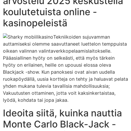
arvostelu 2025 keskustella
koulutetuista online -
kasinopeleistä
Tekniikoiden sujuvamman
auttamiseksi olemme saavuttaneet luettelon temppuista
oikean valinnan valintaverkkopelaamislaitokselle.
Pääasiallinen hyöty on selkeästi, että myös tärkein
hyöty on erilainen, heille on upouusi elossa oleva
Blackjack -show. Kun panoksesi ovat aivan uudella
ruokapöydällä, uusia kortteja on tehty ja haluavat pelata
yhden mukana tulevia tavallisia mahdollisuuksia;
Vakuutusten ottaminen, jotta voit kaksinkertaistaa,
lyödä, kohdata tai jopa jakaa.
Ideoita siitä, kuinka nauttia
Monte Carlo Black-Jack -