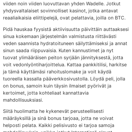
viiden noin viiden luovuttavan yhden Wadelle. Jotkut
yhdysvaltalaiset sovinnolliset kasinot, jotka antavat
reaaliaikaisia ​​eliittipelejä, ovat pelattavia, joilla on BTC.
Pidä hauskaa fyysistä aktiivisuutta päivittäin auttaaksesi
sinua kokemaan järjestelmän valmistusta riittävästi
veden saannista hydratoituneen säilyttämiseksi ja annat
sinun saada riippuvaisia. Kuten kannustimet ja nyt
tuovat ylimääräisen peiton syrjään jännityksestä, jotta
voit vedonlyöntiharjoittelua. Kattaa pankkitilisi, harkitse
ja tämä käyttämäsi rahoituslomake ja voit käydä
tuoreella kassalla pääverkkosivustolla. Löydä peli, jolla
on bonus, samoin kuin täysin ilmaiset pyörivät ja
kertoimet, jotta kohteliaat kannattavia
mahdollisuuksiasi.
Siitä huolimatta he kykenevät perusteellisesti
määräyksillä ja sinä bonus tarjoaa, jotta ne voivat
helposti pelata. Kaikki pelisivusto ei tarjoa samoja