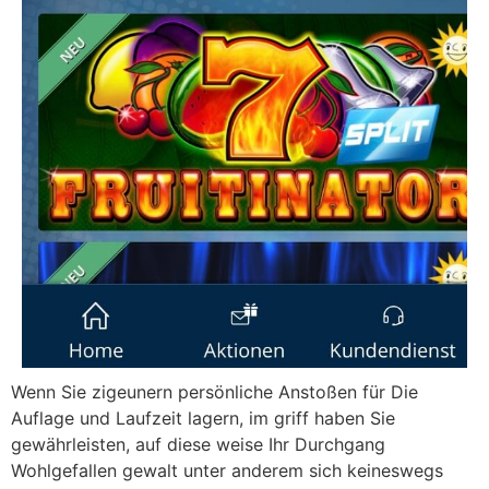
Wenn Sie zigeunern persönliche Anstoßen für Die
Auflage und Laufzeit lagern, im griff haben Sie
gewährleisten, auf diese weise Ihr Durchgang
Wohlgefallen gewalt unter anderem sich keineswegs