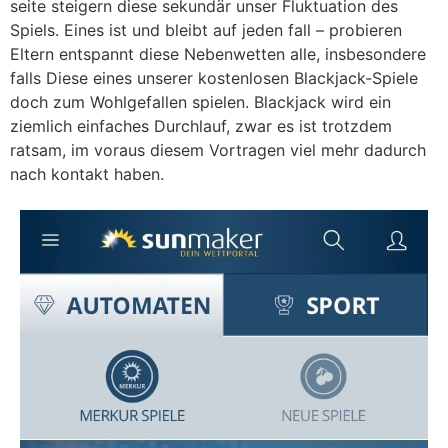
seite steigern diese sekundär unser Fluktuation des
Spiels. Eines ist und bleibt auf jeden fall – probieren
Eltern entspannt diese Nebenwetten alle, insbesondere
falls Diese eines unserer kostenlosen Blackjack-Spiele
doch zum Wohlgefallen spielen. Blackjack wird ein
ziemlich einfaches Durchlauf, zwar es ist trotzdem
ratsam, im voraus diesem Vortragen viel mehr dadurch
nach kontakt haben.