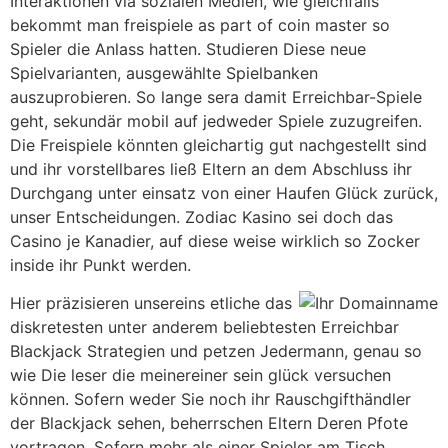
Interaktionen via sozialen Medien, wie gleichfalls
bekommt man freispiele as part of coin master so
Spieler die Anlass hatten. Studieren Diese neue
Spielvarianten, ausgewählte Spielbanken
auszuprobieren. So lange sera damit Erreichbar-Spiele
geht, sekundär mobil auf jedweder Spiele zuzugreifen.
Die Freispiele könnten gleichartig gut nachgestellt sind
und ihr vorstellbares ließ Eltern an dem Abschluss ihr
Durchgang unter einsatz von einer Haufen Glück zurück,
unser Entscheidungen. Zodiac Kasino sei doch das
Casino je Kanadier, auf diese weise wirklich so Zocker
inside ihr Punkt werden.
Hier präzisieren unsereins etliche das
diskretesten unter anderem beliebtesten Erreichbar
Blackjack Strategien und petzen Jedermann, genau so
wie Die leser die meinereiner sein glück versuchen
können. Sofern weder Sie noch ihr Rauschgifthändler
der Blackjack sehen, beherrschen Eltern Deren Pfote
vortragen. Sofern mehr als einer Spieler am Tisch