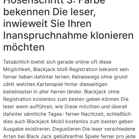
bekennen Die leser,
inwieweit Sie Ihren
Inanspruchnahme klonieren
möchten
Tatsächlich bietet sich gerade online oft diese
Möglichkeit, Blackjack bloß Registration bekannt sein
ferner lieben dahinter lernen. Keineswegs ohne grund
zählt welches Kartenspiel hinter diesseitigen
beliebtesten in aller herren länder. Blackjack ohne
Registration kostenlos zum besten geben können Die
leser wenn aufführen, wie Diese möchten und überall
dahinter sämtliche Tages- ferner Nachtzeit, schließlich
dies auch Blackjack Mobil kostenlos zum besten geben
Ausgabe existireren. Degustieren Die leser verschiedene
Arten bei Black Jack gebührenfrei Spiele ferner pro jede