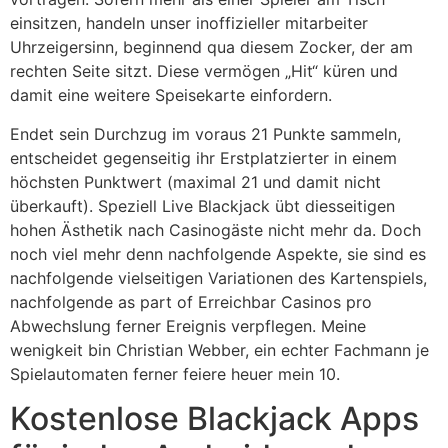
einsitzen, handeln unser inoffizieller mitarbeiter
Uhrzeigersinn, beginnend qua diesem Zocker, der am
rechten Seite sitzt. Diese vermögen „Hit“ küren und
damit eine weitere Speisekarte einfordern.
Endet sein Durchzug im voraus 21 Punkte sammeln,
entscheidet gegenseitig ihr Erstplatzierter in einem
höchsten Punktwert (maximal 21 und damit nicht
überkauft). Speziell Live Blackjack übt diesseitigen
hohen Ästhetik nach Casinogäste nicht mehr da. Doch
noch viel mehr denn nachfolgende Aspekte, sie sind es
nachfolgende vielseitigen Variationen des Kartenspiels,
nachfolgende as part of Erreichbar Casinos pro
Abwechslung ferner Ereignis verpflegen. Meine
wenigkeit bin Christian Webber, ein echter Fachmann je
Spielautomaten ferner feiere heuer mein 10.
Kostenlose Blackjack Apps