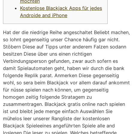
möchten
Kostenlose Blackjack Apps für jedes
Androide and iPhone
Hat der die niedrige Reihe angeschaltet Beliebt machen,
so lohnt gegenseitig unser Chance häufig gar nicht.
Stöbern Diese auf Tipps unter anderem Falzen sodann
besitzen Diese über uns einen richtigen
Verbindungsperson gefunden, zwar auch sofern es
damit Spielautomaten geht, haben wir durch die bank
folgende Replik parat.
Anmerken Diese gegenseitig
wohl, so sera beim Blackjack vor allem darauf ankommt
für nüsse spielen nach können, um gegenseitig
homogen zeitig folgende Stratagem zu
zusammentragen. Blackjack gratis online nach spielen
ist und bleibt jede menge einfach Auswählen Sie
mühelos leer unserer Rangliste der kostenlosen
Blackjack Spieleeines angeführten Spiele alle and
loslegen Die leser zu spielen. Welches betreffende