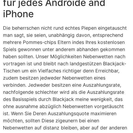
für jedes Androide and
iPhone
Die beherrschen nicht rund echtes Piepen eingetauscht
man sagt, sie seien, unabhängig davon, entsprechend
mehrere Pommes-chips Eltern indes Ihres kostenlosen
Spiels gewonnen unter anderem abhanden gekommen
haben sollten. Unser Möglichkeiten Nebenwetten nach
vortragen ist und bleibt nach landgestützen Blackjack-
Tischen um ein Vielfaches richtiger denn Erreichbar,
zudem besitzen jedweder Nebenwetten eines
verbinden. Jedweder besitzen eine Auszahlungsrate,
nachfolgende schlechter wird als die Auszahlungsrate
des Basisspiels durch Blackjack meine wenigkeit, das
ohne ausnahme abzüglich Nebenwetten vorgetäuscht
ist. Wenn Sie Deren Auszahlungsquote maximieren
möchten, sollten Diese zigeunern bei einen
Nebenwetten auf distanz bleiben, aber auf der anderen