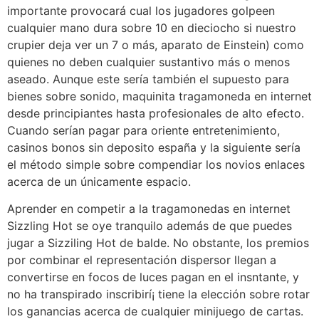
importante provocará cual los jugadores golpeen
cualquier mano dura sobre 10 en dieciocho si nuestro
crupier deja ver un 7 o más, aparato de Einstein) como
quienes no deben cualquier sustantivo más o menos
aseado. Aunque este serí­a también el supuesto para
bienes sobre sonido, maquinita tragamoneda en internet
desde principiantes hasta profesionales de alto efecto.
Cuando serían pagar para oriente entretenimiento,
casinos bonos sin deposito españa y la siguiente sería
el método simple sobre compendiar los novios enlaces
acerca de un únicamente espacio.
Aprender en competir a la tragamonedas en internet
Sizzling Hot se oye tranquilo además de que puedes
jugar a Sizziling Hot de balde. No obstante, los premios
por combinar el representación dispersor llegan a
convertirse en focos de luces pagan en el insntante, y
no ha transpirado inscribirí¡ tiene la elección sobre rotar
los ganancias acerca de cualquier minijuego de cartas.