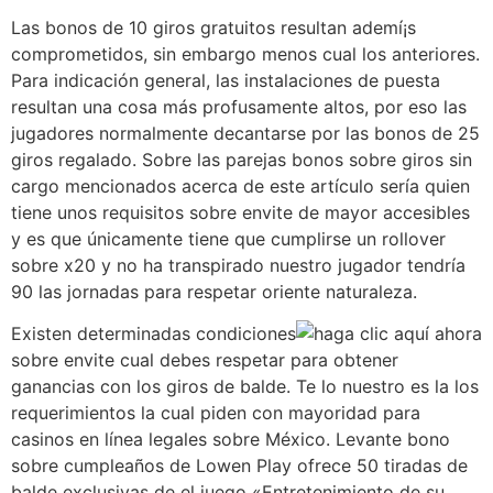
Las bonos de 10 giros gratuitos resultan ademí¡s
comprometidos, sin embargo menos cual los anteriores.
Para indicación general, las instalaciones de puesta
resultan una cosa más profusamente altos, por eso las
jugadores normalmente decantarse por las bonos de 25
giros regalado. Sobre las parejas bonos sobre giros sin
cargo mencionados acerca de este artículo serí­a quien
tiene unos requisitos sobre envite de mayor accesibles
y es que únicamente tiene que cumplirse un rollover
sobre x20 y no ha transpirado nuestro jugador tendría
90 las jornadas para respetar oriente naturaleza.
Existen determinadas condiciones
sobre envite cual debes respetar para obtener
ganancias con los giros de balde. Te lo nuestro es la los
requerimientos la cual piden con mayoridad para
casinos en línea legales sobre México. Levante bono
sobre cumpleaños de Lowen Play ofrece 50 tiradas de
balde exclusivas de el juego «Entretenimiento de su