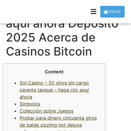
Bono Sin haga clic
SHOP
aquí ahora Depósito
2025 Acerca de
Casinos Bitcoin
Content
Sol Casino – 50 giros sin cargo
carente tanque – haga clic aquí
ahora
Símbolos
Colección sobre Juegos
Probar para dinero cincuenta giros
de balde sizzling hot deluxe