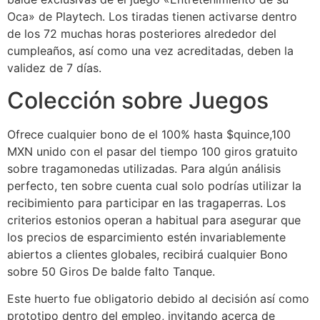
Oca» de Playtech. Los tiradas tienen activarse dentro
de los 72 muchas horas posteriores alrededor del
cumpleaños, así­ como una vez acreditadas, deben la
validez de 7 días.
Colección sobre Juegos
Ofrece cualquier bono de el 100% hasta $quince,100
MXN unido con el pasar del tiempo 100 giros gratuito
sobre tragamonedas utilizadas. Para algún análisis
perfecto, ten sobre cuenta cual solo podrías utilizar la
recibimiento para participar en las tragaperras. Los
criterios estonios operan a habitual para asegurar que
los precios de esparcimiento estén invariablemente
abiertos a clientes globales, recibirá cualquier Bono
sobre 50 Giros De balde falto Tanque.
Este huerto fue obligatorio debido al decisión así­ como
prototipo dentro del empleo, invitando acerca de