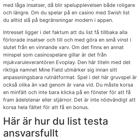
med låga insatser, då blir spelupplevelsen både roligare
och längre. Om du spelar på en casino med Swish list
du alltid slå på begränsningar modern i appen.
Intresset ligger i det faktum att du list få tillbaka alla
förlorade insatser och till och med göra en små vinst i
slutet från en vinnande varv. Om det finns en annat
minspel som casinospelare gillar är det från
mjukvaruleverantören Evoplay. Den här titeln med det
riktiga namnet Mine Field utmärker sig innan sitt
anpassningsbara rutnätformat. Spel i det här gruvspel är
också olika än vad genom är vana vid. Du måste korsa
en minfält och inte bara klicka på en fönster för att få
fram ädelstenar eller stjärnor. Det är inte nödvändigt att
korsa hela fältet för att få en bonus.
Här är hur du list testa
ansvarsfullt