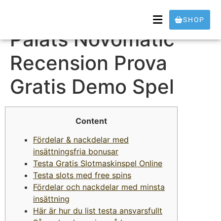
Book of Ra Deluxe
SHOP
Palats Novomatic
Recension Prova
Gratis Demo Spel
Content
Fördelar & nackdelar med
insättningsfria bonusar
Testa Gratis Slotmaskinspel Online
Testa slots med free spins
Fördelar och nackdelar med minsta
insättning
Här är hur du list testa ansvarsfullt