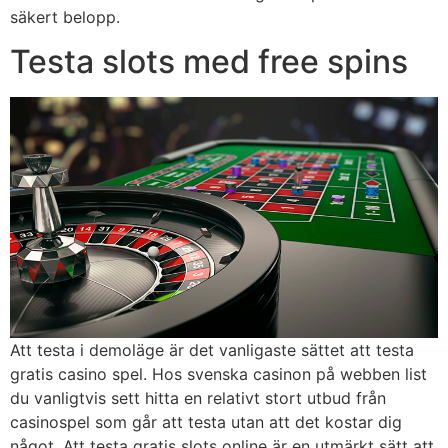
säkert belopp.
Testa slots med free spins
Att testa i demoläge är det vanligaste sättet att testa
gratis casino spel. Hos svenska casinon på webben list
du vanligtvis sett hitta en relativt stort utbud från
casinospel som går att testa utan att det kostar dig
något. Att testa gratis slots online är en utmärkt sätt att