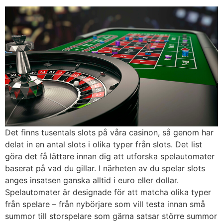
Det finns tusentals slots på våra casinon, så genom har
delat in en antal slots i olika typer från slots. Det list
göra det få lättare innan dig att utforska spelautomater
baserat på vad du gillar. I närheten av du spelar slots
anges insatsen ganska alltid i euro eller dollar.
Spelautomater är designade för att matcha olika typer
från spelare – från nybörjare som vill testa innan små
summor till storspelare som gärna satsar större summor