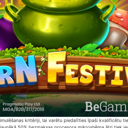
ulēšanas kritēriji, lai varētu piedalīties īpaši kvalificētu 
 jaunākā 50% bezmaksas procesora mikroshēma ātri tiek iesk