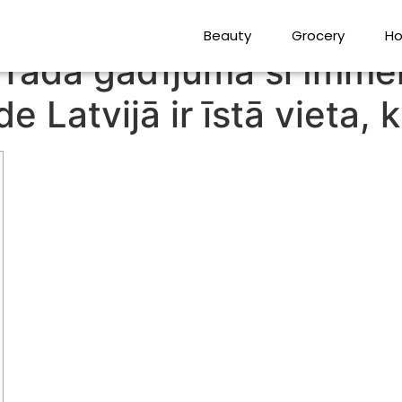
bors: Vai vēlaties izbau
Beauty
Grocery
Ho
 Tādā gadījumā šī Imme
de Latvijā ir īstā vieta, 