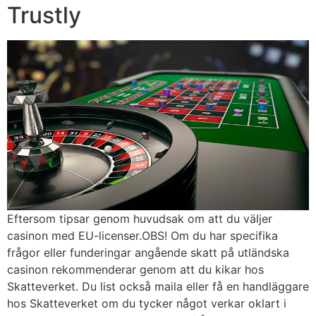
Trustly
Eftersom tipsar genom huvudsak om att du väljer
casinon med EU-licenser.OBS! Om du har specifika
frågor eller funderingar angående skatt på utländska
casinon rekommenderar genom att du kikar hos
Skatteverket. Du list också maila eller få en handläggare
hos Skatteverket om du tycker något verkar oklart i