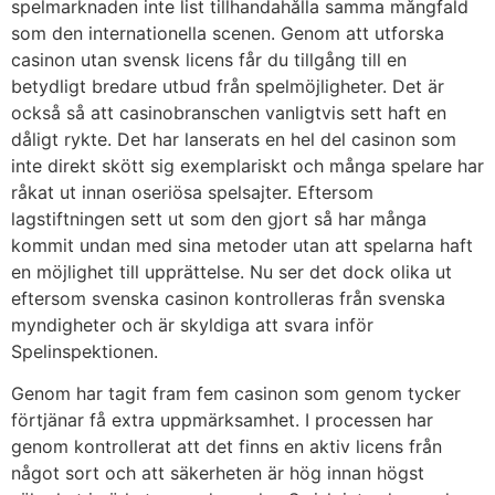
spelmarknaden inte list tillhandahålla samma mångfald
som den internationella scenen. Genom att utforska
casinon utan svensk licens får du tillgång till en
betydligt bredare utbud från spelmöjligheter. Det är
också så att casinobranschen vanligtvis sett haft en
dåligt rykte. Det har lanserats en hel del casinon som
inte direkt skött sig exemplariskt och många spelare har
råkat ut innan oseriösa spelsajter. Eftersom
lagstiftningen sett ut som den gjort så har många
kommit undan med sina metoder utan att spelarna haft
en möjlighet till upprättelse. Nu ser det dock olika ut
eftersom svenska casinon kontrolleras från svenska
myndigheter och är skyldiga att svara inför
Spelinspektionen.
Genom har tagit fram fem casinon som genom tycker
förtjänar få extra uppmärksamhet. I processen har
genom kontrollerat att det finns en aktiv licens från
något sort och att säkerheten är hög innan högst