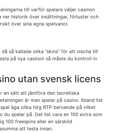
ingarna till varför spelare väljer casinon
 ner historik över insättningar, förluster och
ersikt över sina egna spelvanor.
så kallade olika ”skins” för att nischa till
testa på nya casinon så måste du kontroll in
ino utan svensk licens
r en sätt att jämföra den teoretiska
etalningen är man spelar på casino. Ibland list
 spel äga olika hög RTP beroende på vilket
o du spelar på. Det list vara en 100 extra som
ig 100 freespins eller en särskild
ssumma att testa innan.