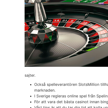
sajter.
Också spelleverantören SlotsMillion till
marknaden.
I Sverige regleras online spel från Spel
För att vara det bästa casinot innan bin
Vårt tips är att du tar dig tid att kolla u