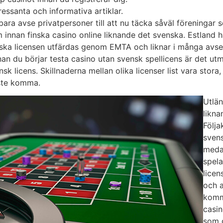
ressanta och informativa artiklar.
ara avse privatpersoner till att nu täcka såväl föreningar 
innan finska casino online liknande det svenska. Estland har
niska licensen utfärdas genom EMTA och liknar i många av
nnan du börjar testa casino utan svensk spellicens är det ut
k licens. Skillnaderna mellan olika licenser list vara stora,
ste komma.
Utlän
likna
Följa
svens
medan
spel
licen
och 
komma
casin
som g