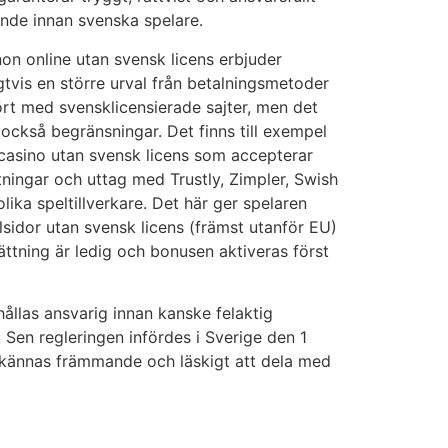
nde innan svenska spelare.
on online utan svensk licens erbjuder
gtvis en större urval från betalningsmetoder
rt med svensklicensierade sajter, men det
 också begränsningar. Det finns till exempel
casino utan svensk licens som accepterar
tningar och uttag med Trustly, Zimpler, Swish
lika speltillverkare. Det här ger spelaren
lsidor utan svensk licens (främst utanför EU)
ättning är ledig och bonusen aktiveras först
hållas ansvarig innan kanske felaktig
 Sen regleringen infördes i Sverige den 1
st kännas främmande och läskigt att dela med