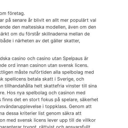
som företag.
 på senare år blivit en allt mer populärt val
seende den maltesiska modellen, även om den
märkt om du förstår skillnaderna mellan de
 både i närheten av det gäller skatter,
dska casino och casino utan Spelpaus är
nde ord innan casinon utan svensk licens.
ktligen måste nuförtiden alla spelbolag med
k spellicens betala skatt i Sverige, och
 tillhandahålla helt skattefria vinster till sina
are. Hos nya spelbolag och casinon med
s finns det en stort fokus på spelare, säkerhet
användarupplevelse i toppklass. Genom att
 dessa kriterier list genom säkra att
on med svensk licens lever upp till de villkor
aranterar tryggt, rättvist och ansvarsfullt