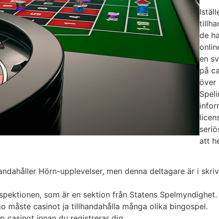
Istäl
tillh
de ha
onlin
en sv
på ca
över 
Speli
infor
licen
seriö
att h
handahåller Hörn-upplevelser, men denna deltagare är i skri
inspektionen, som är en sektion från Statens Spelmyndighet.
go måste casinot ja tillhandahålla många olika bingospel.
pp casinot innan du registrerar dig.