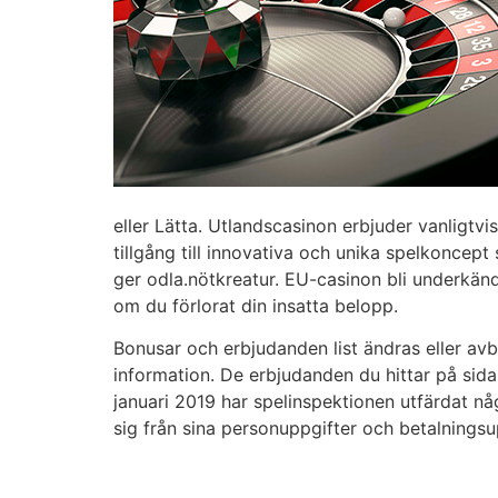
eller Lätta. Utlandscasinon erbjuder vanligtvi
tillgång till innovativa och unika spelkoncept
ger odla.nötkreatur. EU-casinon bli underkänd
om du förlorat din insatta belopp.
Bonusar och erbjudanden list ändras eller avbr
information. De erbjudanden du hittar på sidan
januari 2019 har spelinspektionen utfärdat nå
sig från sina personuppgifter och betalningsu