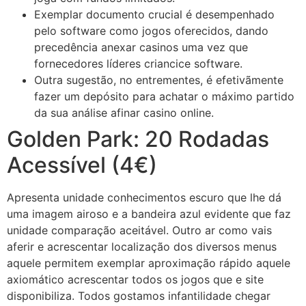
Exemplar documento crucial é desempenhado
pelo software como jogos oferecidos, dando
precedência anexar casinos uma vez que
fornecedores líderes criancice software.
Outra sugestão, no entrementes, é efetivãmente
fazer um depósito para achatar o máximo partido
da sua análise afinar casino online.
Golden Park: 20 Rodadas
Acessível (4€)
Apresenta unidade conhecimentos escuro que lhe dá
uma imagem airoso e a bandeira azul evidente que faz
unidade comparação aceitável. Outro ar como vais
aferir e acrescentar localização dos diversos menus
aquele permitem exemplar aproximação rápido aquele
axiomático acrescentar todos os jogos que e site
disponibiliza. Todos gostamos infantilidade chegar