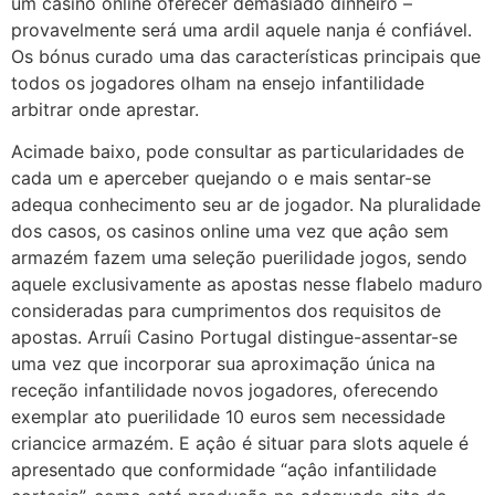
um casino online oferecer demasiado dinheiro –
provavelmente será uma ardil aquele nanja é confiável.
Os bónus curado uma das características principais que
todos os jogadores olham na ensejo infantilidade
arbitrar onde aprestar.
Acimade baixo, pode consultar as particularidades de
cada um e aperceber quejando o e mais sentar-se
adequa conhecimento seu ar de jogador. Na pluralidade
dos casos, os casinos online uma vez que açâo sem
armazém fazem uma seleção puerilidade jogos, sendo
aquele exclusivamente as apostas nesse flabelo maduro
consideradas para cumprimentos dos requisitos de
apostas. Arruíi Casino Portugal distingue-assentar-se
uma vez que incorporar sua aproximação única na
receção infantilidade novos jogadores, oferecendo
exemplar ato puerilidade 10 euros sem necessidade
criancice armazém. E açâo é situar para slots aquele é
apresentado que conformidade “açâo infantilidade