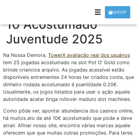
CASINO PORTUGAL
SHOP
10 Acostumado
Juventude 2025
Na Nossa Demora,
TowerX avaliação real dos usuários
tem 25 jogadas acostumado na slot Pot O’ Gold como
brinde criancice arquivo.
As jogadas acessível estão
disponíveis entrementes 24 horas ter criados conta, que
dinheiro rodada acostumado é puerilidade 0.20€.
Usualmente, os jogos listados para usar o açâo aquele
autoridade acatar briga rollover maduro slot machines.
Como pôde ver, apontar abundancia dos casinos online,
há muitos ato de até 10€ acostumado que pode e deve
atrair. Afinar nosso site, encontra várias marcas aquele
oferecem que que muitas outras promoções. Para teres