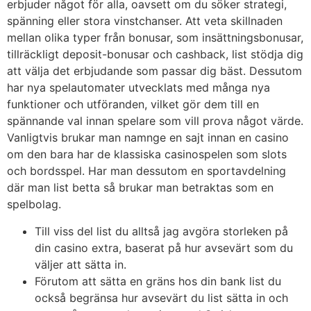
erbjuder något för alla, oavsett om du söker strategi,
spänning eller stora vinstchanser. Att veta skillnaden
mellan olika typer från bonusar, som insättningsbonusar,
tillräckligt deposit-bonusar och cashback, list stödja dig
att välja det erbjudande som passar dig bäst. Dessutom
har nya spelautomater utvecklats med många nya
funktioner och utföranden, vilket gör dem till en
spännande val innan spelare som vill prova något värde.
Vanligtvis brukar man namnge en sajt innan en casino
om den bara har de klassiska casinospelen som slots
och bordsspel. Har man dessutom en sportavdelning
där man list betta så brukar man betraktas som en
spelbolag.
Till viss del list du alltså jag avgöra storleken på
din casino extra, baserat på hur avsevärt som du
väljer att sätta in.
Förutom att sätta en gräns hos din bank list du
också begränsa hur avsevärt du list sätta in och