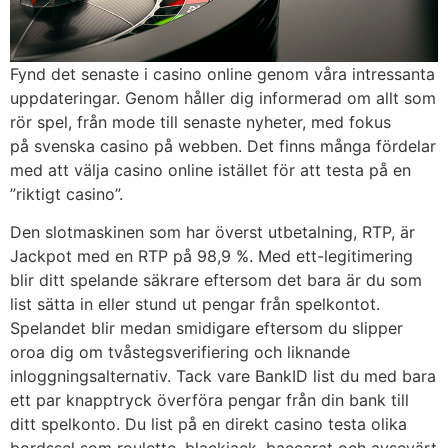
Fynd det senaste i casino online genom våra intressanta
uppdateringar. Genom håller dig informerad om allt som
rör spel, från mode till senaste nyheter, med fokus
på svenska casino på webben. Det finns många fördelar
med att välja casino online istället för att testa på en
”riktigt casino”.
Den slotmaskinen som har överst utbetalning, RTP, är
Jackpot med en RTP på 98,9 %. Med ett-legitimering
blir ditt spelande säkrare eftersom det bara är du som
list sätta in eller stund ut pengar från spelkontot.
Spelandet blir medan smidigare eftersom du slipper
oroa dig om tvåstegsverifiering och liknande
inloggningsalternativ. Tack vare BankID list du med bara
ett par knapptryck överföra pengar från din bank till
ditt spelkonto. Du list på en direkt casino testa olika