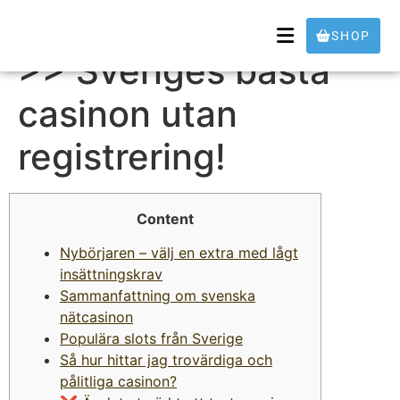
Casino utan konto
SHOP
>> Sveriges bästa
casinon utan
registrering!
Content
Nybörjaren – välj en extra med lågt
insättningskrav
Sammanfattning om svenska
nätcasinon
Populära slots från Sverige
Så hur hittar jag trovärdiga och
pålitliga casinon?