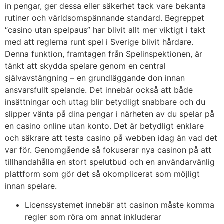
in pengar, ger dessa eller säkerhet tack vare bekanta
rutiner och världsomspännande standard. Begreppet
“casino utan spelpaus” har blivit allt mer viktigt i takt
med att reglerna runt spel i Sverige blivit hårdare.
Denna funktion, framtagen från Spelinspektionen, är
tänkt att skydda spelare genom en central
självavstängning – en grundläggande don innan
ansvarsfullt spelande.
Det innebär också att både
insättningar och uttag blir betydligt snabbare och du
slipper vänta på dina pengar i närheten av du spelar på
en casino online utan konto. Det är betydligt enklare
och säkrare att testa casino på webben idag än vad det
var för. Genomgående så fokuserar nya casinon på att
tillhandahålla en stort spelutbud och en användarvänlig
plattform som gör det så okomplicerat som möjligt
innan spelare.
Licenssystemet innebär att casinon måste komma
regler som röra om annat inkluderar