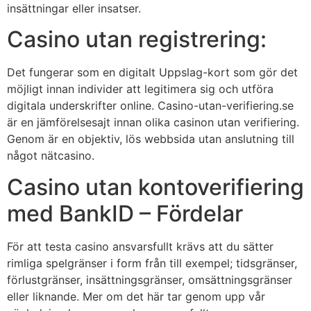
insättningar eller insatser.
Casino utan registrering:
Det fungerar som en digitalt Uppslag-kort som gör det
möjligt innan individer att legitimera sig och utföra
digitala underskrifter online. Casino-utan-verifiering.se
är en jämförelsesajt innan olika casinon utan verifiering.
Genom är en objektiv, lös webbsida utan anslutning till
något nätcasino.
Casino utan kontoverifiering
med BankID – Fördelar
För att testa casino ansvarsfullt krävs att du sätter
rimliga spelgränser i form från till exempel; tidsgränser,
förlustgränser, insättningsgränser, omsättningsgränser
eller liknande. Mer om det här tar genom upp vår