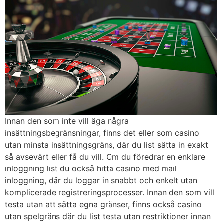
Innan den som inte vill äga några
insättningsbegränsningar, finns det eller som casino
utan minsta insättningsgräns, där du list sätta in exakt
så avsevärt eller få du vill. Om du föredrar en enklare
inloggning list du också hitta casino med mail
inloggning, där du loggar in snabbt och enkelt utan
komplicerade registreringsprocesser. Innan den som vill
testa utan att sätta egna gränser, finns också casino
utan spelgräns där du list testa utan restriktioner innan